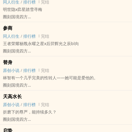
同人衍生
/
排行榜
完结
神话
明世隐x弈星踏雪寻梅
背景：潘多拉打开了魔盒。
圈刻国境四方
cp:陆离x顾梦
王者荣耀[王者荣耀] - 明弈（明世隐/弈星） 同人衍生 - BL - 短篇
天宫凌x爱籽、高桐
参商
完结 - HE - 荤素均衡
沐夜云天x伊芷
同人衍生
/
排行榜
完结
三条线可自由选择，不过是同一时间发生的事情，不同的线交织在一
王者荣耀杨戬永曜之星x后羿辉光之辰bl向
起会有铺垫。
圈刻国境四方
微萨德向。
王者荣耀[王者荣耀] - 戬羿 同人衍生 - BL - 短篇 - 完结
替身
清水
原创小说
/
排行榜
完结
林智有一个几乎完美的性转人——她可能是爱他的。
圈刻国境四方
原创小说 - BG - 短篇 - 完结
天高水长
BE - 悬疑 - 架空世界 - 肉渣
原创小说
/
排行榜
完结
折磨下的尊严，能持续多久？
圈刻国境四方
原创小说 - GB - 完结 - 多重视角
启蛰