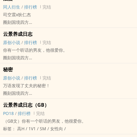
‍‎高‌‎H‎‌‌ - BDSM - 其他原创 - 中篇
同人衍生
/
排行榜
完结
《魔盒》的同人文。
司空震x狄仁杰
高氏管理人高桐和清冷男子天宫凌的故事。
圈刻国境四方
慎入。
王者荣耀[王者荣耀] - 司狄（司空震/狄仁杰） 同人衍生 - BL - 短篇
云景养成日志
完结 - ‍‎高‌‎H‎‌‌
原创小说
/
排行榜
完结
雷霆之王司空震x长安治安官狄仁杰
你有一个听话的男友，他很爱你。
下药梗。
圈刻国境四方
灵感来源淼太太的一张同人图。
原创小说 - GB - 短篇 - 完结
（狄美人真的太好辣！）
秘密
女主视角 - 日常 - 忠犬 - 1v1
如有ooc，很是抱歉。
原创小说
/
排行榜
完结
‍‎高‌‎H‎‌‌
万语发现了丈夫的秘密！
圈刻国境四方
原创小说 - GB - 短篇 - 完结
云景养成日志（GB）
现代 - HE - 轻松 - 1v1
PO18
/
排行榜
完结
（GB文）你有一个听话的男友，他很爱你。
标签： ‍‎高‌‎H‎‌‌ / 1V1 / SM / 女性向 /