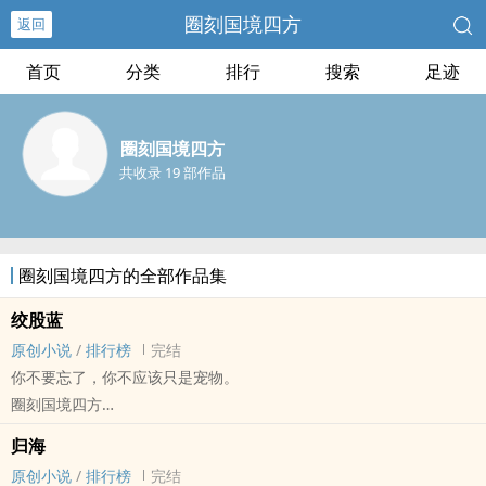
圈刻国境四方
返回
首页
分类
排行
搜索
足迹
圈刻国境四方
共收录 19 部作品
圈刻国境四方的全部作品集
绞股蓝
原创小说
/
排行榜
完结
你不要忘了，你不应该只是宠物。
圈刻国境四方
原创小说 - GB - 中篇 - 完结
归海
多重视角 - 阴差阳错 - 荤素均衡
原创小说
/
排行榜
完结
多重视角。