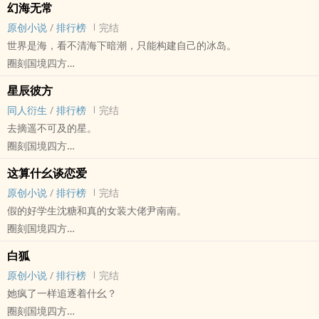
幻海无常
原创小说
/
排行榜
完结
世界是海，看不清海下暗潮，只能构建自己的冰岛。
圈刻国境四方
原创小说 - GB - 中篇 - 完结
星辰彼方
古代 - 第一人称 - 穿越 - 互攻
同人衍生
/
排行榜
完结
恍若世间如梦，我能何时醒来？
去摘遥不可及的星。
世界是孤独的海，我看不清深海下的暗潮，我只能构建属于我的一座
圈刻国境四方
冰岛。
王者荣耀[王者荣耀] - 项羽虞姬（霸王别姬） 同人衍生 - BG - 短篇
一个梦境滋生出的故事。
这算什幺谈恋爱
完结 - HE - 1v1 - 清水
第一人称、穿越（不正经）、
原创小说
/
排行榜
完结
项羽（苍穹之光）x虞姬（启明星使）
bggb混为一谈（？你觉得是啥就是啥）、
假的好学生沈糖和真的女装大佬尹南南。
前世今生：霸王别姬
雷文（有一种雷叫作者都觉得雷）
圈刻国境四方
为你阵前舞，与你并肩杀敌。
希望大家能好好阅读一下文案，因为正文里不打任何预警tag。
原创小说 - GB - 短篇 - 完结
——这才是虞姬真正向往的吧。
白狐
色批max
现代 - 校园
原创小说
/
排行榜
完结
滥情max
她疯了一样追逐着什幺？
无逻辑max
圈刻国境四方
无道德max（道德是什幺？）