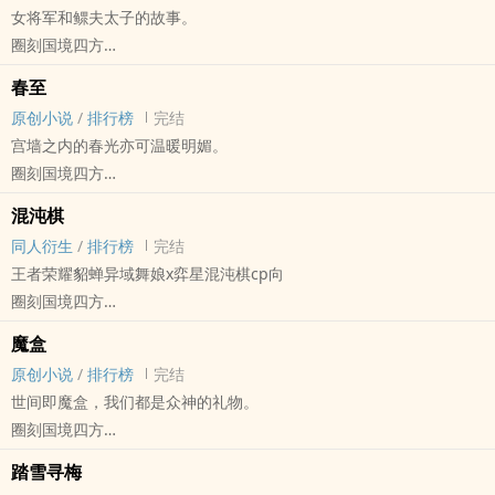
女将军和鳏夫太子的故事。
多为乐蔻视角和绞股蓝视角。
圈刻国境四方
注意避雷。
原创小说 - GB - 完结 - HE
随缘更新。
春至
古代 - 架空世界 - 中篇
原创小说
/
排行榜
完结
宫墙之内的春光亦可温暖明媚。
圈刻国境四方
原创小说 - GB - 短篇 - 完结
混沌棋
古代 - 架空世界
同人衍生
/
排行榜
完结
随笔一篇，全一章。
王者荣耀貂蝉异域舞娘x弈星混沌棋cp向
感谢阅读。
圈刻国境四方
王者荣耀[王者荣耀] - 貂蝉x弈星 同人衍生 - BG - 短篇
魔盒
完结 - OE - 清水
原创小说
/
排行榜
完结
世间即魔盒，我们都是众神的礼物。
圈刻国境四方
原创小说 - BG - 大长篇 - 完结
踏雪寻梅
正剧 - HE - 多重视角 - 架空世界