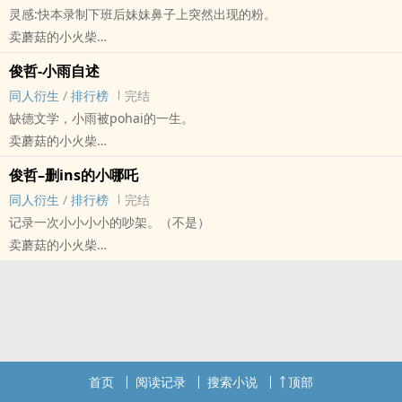
灵感:快本录制下班后妹妹鼻子上突然出现的粉。
钓系戏疯子与外表雪媚娘内心脏脏包的狗系傻子间的巅峰对决。
卖蘑菇的小火柴
灵感:真正的猎手，往往都是以猎物的姿态出场。
明星[明星] - 俊哲 同人衍生 - 真人同人 - BL
基本遵循时间线，部分虚构。
俊哲-小雨自述
短篇 - 完结
ooc警告。
同人衍生
/
排行榜
完结
快本惊天巨糖中的其中一颗。
缺德文学，小雨被pohai的一生。
小脑洞，ooc警告。
卖蘑菇的小火柴
俊哲。
明星[明星] - 俊哲 同人衍生 - 真人同人 - BL
俊哲–删ins的小哪吒
短篇 - 完结
同人衍生
/
排行榜
完结
记录一次小小小小的吵架。（不是）
卖蘑菇的小火柴
明星[明星] - 俊哲 同人衍生 - 真人同人 - BL
短篇 - 完结
灵感来源:俊子单人kb的小哪吒下班图，以及前一天张老师ins莫名少
了一个关注的不知道是不是糖的糖。
首页
阅读记录
搜索小说
顶部