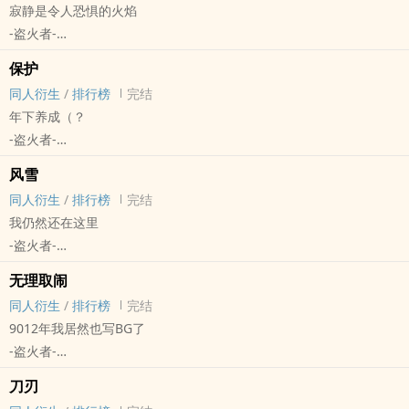
寂静是令人恐惧的火焰
-盗火者-
- Eddie Brock/Venom Symbiote 同人衍生 - 短篇 - 完结 - 其他性向
保护
动漫同人
同人衍生
/
排行榜
完结
年下养成（？
-盗火者-
最终幻想[Final Fantasy（最终幻想）系列单机及网络游戏] - 白魔法
风雪
师x战士 同人衍生 - 短篇 - 完结 - BL - 游戏同人
同人衍生
/
排行榜
完结
我仍然还在这里
-盗火者-
暗黑地牢 - 领主x麻风剑士 同人衍生 - 短篇 - 完结 - BL
无理取闹
游戏同人
同人衍生
/
排行榜
完结
9012年我居然也写BG了
-盗火者-
最终幻想[Final Fantasy（最终幻想）系列单机及网络游戏] - 黑骑赤
刀刃
魔 同人衍生 - 短篇 - 完结 - BG - 游戏同人