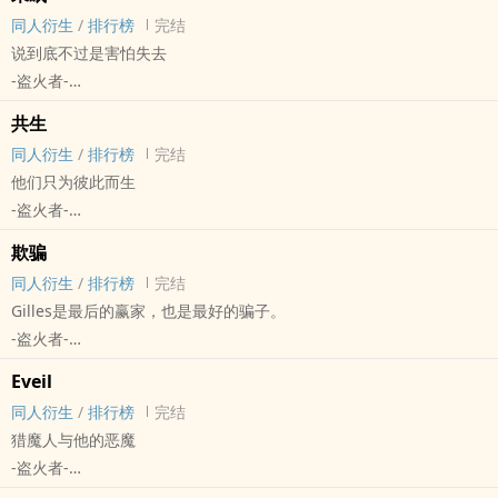
现代
同人衍生
/
排行榜
完结
说到底不过是害怕失去
-盗火者-
最终幻想[Final Fantasy（最终幻想）系列单机及网络游戏] - 光公
共生
（光之战士/水晶公） 同人衍生 - 游戏同人 - BL
同人衍生
/
排行榜
完结
短篇 - 完结
他们只为彼此而生
-盗火者-
毒液[毒液：致命守护者] - 埃毒[埃迪/毒液] 同人衍生 - 影视同人
欺骗
其他性向 - 短篇 - 完结
同人衍生
/
排行榜
完结
毒液V4漫画前提，并不是电影埃毒，谢谢。
Gilles是最后的赢家，也是最好的骗子。
-盗火者-
波斯语课 - Gilles/Klaus Koch 同人衍生 - 影视同人 - BL - 短篇
Eveil
完结
同人衍生
/
排行榜
完结
猎魔人与他的恶魔
-盗火者-
- Eddie Brock/Venom Symbiote 同人衍生 - 短篇 - 完结 - 其他性向