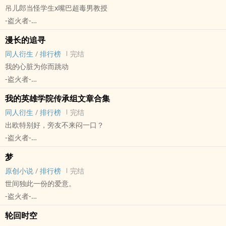
吊儿郎当怪学生x嘴巴超毒男教授
-盗火者-
原创小说 - BL - 短篇 - 完结
漫长的追寻
第一人称 - 主攻视角 - HE - ‌‌‍高‎H‎‌
同人衍生
/
排行榜
完结
魔法世界
我的心脏为你而跳动
背景是魔法设定。
-盗火者-
魔法师有两种：近战魔法师和远程魔法师。
灵能[灵能百分百] - 茂灵[影山茂夫/灵幻新隆] 同人衍生 - 动漫同人
近战魔法师要比远程魔法师更牛逼。
我的英雄学院传承组文章合集
BL - 短篇 - 完结
有许多的亚人种族，目前只出现主角这一种。
同人衍生
/
排行榜
完结
出欧特别好，旁友不来闷一口？
-盗火者-
《我的英雄学院》 - 绿谷出久X欧尔麦特 同人衍生 - 轻松 - HE - 清水
梦
完结 - BL - 动漫同人 - 中篇
原创小说
/
排行榜
完结
阅读注意：
世间独此一份的爱意。
陆续会把LOFTER上发过和微博上发过的出欧文搬过来做备份。
-盗火者-
R18会单另开一个合集堆。
原创小说 - 短篇 - 完结 - GB
这个合集主要以清水为主。
轮回时空
现代
感谢点开这个合集的旁友。