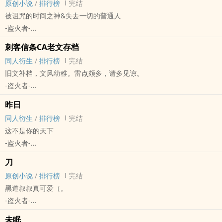
原创小说
/
排行榜
完结
出欧特别好，第三季辣幺rio，不来试试看吗？
被诅咒的时间之神&失去一切的普通人
-盗火者-
原创小说 - 现代 - BL - 短篇
刺客信条CA老文存档
完结
同人衍生
/
排行榜
完结
旧文补档，文风幼稚。雷点颇多，请多见谅。
-盗火者-
刺客信条[刺客信条] - CA[康纳/亚诺·多里安] 同人衍生 - 游戏同人
昨日
BL - 短篇 - 完结
同人衍生
/
排行榜
完结
这不是你的天下
-盗火者-
明朝[明朝历史同人] - 朱允炆/朱棣 同人衍生 - 历史同人 - BL
刀
短篇 - 完结
原创小说
/
排行榜
完结
黑道叔叔真可爱（。
-盗火者-
原创小说 - 短篇 - 完结 - GB
未眠