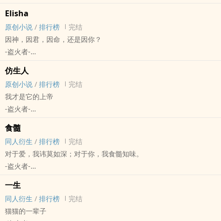
《我的英雄学院》 - 绿谷出久X欧尔麦特 同人衍生 - HE - 短篇 - 完结
Elisha
BL - 动漫同人
原创小说
/
排行榜
完结
因神，因君，因命，还是因你？
-盗火者-
原创小说 - 无CP - 短篇 - 完结
仿生人
西方 - 古代
原创小说
/
排行榜
完结
我才是它的上帝
-盗火者-
原创小说 - 其他原创 - 性向未知 - 短篇
食髓
完结
同人衍生
/
排行榜
完结
对于爱，我讳莫如深；对于你，我食髓知味。
-盗火者-
我的英雄学院 - 绿谷出久/欧尔麦特 同人衍生 - 短篇 - 完结 - BL
一生
动漫同人
同人衍生
/
排行榜
完结
猫猫的一辈子