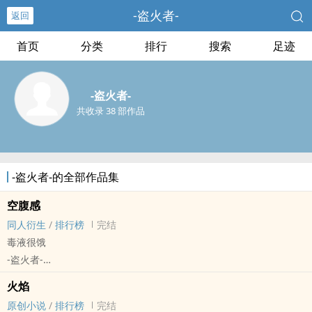
-盗火者-
返回
首页
分类
排行
搜索
足迹
-盗火者-
共收录 38 部作品
-盗火者-的全部作品集
空腹感
同人衍生
/
排行榜
完结
毒液很饿
-盗火者-
- 埃毒（毒液） 同人衍生 - HE - 短篇 - 完结
火焰
其他性向 - 影视同人
原创小说
/
排行榜
完结