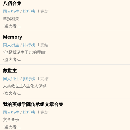
八佰合集
动漫同人
同人衍生
/
排行榜
完结
羊拐相关
-盗火者-
八佰 - 同人衍生 - 影视同人 - 无CP - 短篇
Memory
完结
同人衍生
/
排行榜
完结
“他是我诞生于此的理由”
-盗火者-
天国王朝 - 鲍德温四世/原创角色 同人衍生 - 性向未知 - 短篇 - 完结
救世主
《沙棘》/《Elisha》的延伸。
同人衍生
/
排行榜
完结
现代AU，灵感来源是周杰伦的《Mojito》。
人类救世主&生化人保镖
基本设定依然沿用电影《天国王朝》。
-盗火者-
捏造人物有，不喜欢看就别看。
终结者2 - John Connor/T-800 同人衍生 - 影视同人 - BL - 短篇
我的英雄学院传承组文章合集
完结
同人衍生
/
排行榜
完结
文章备份
-盗火者-