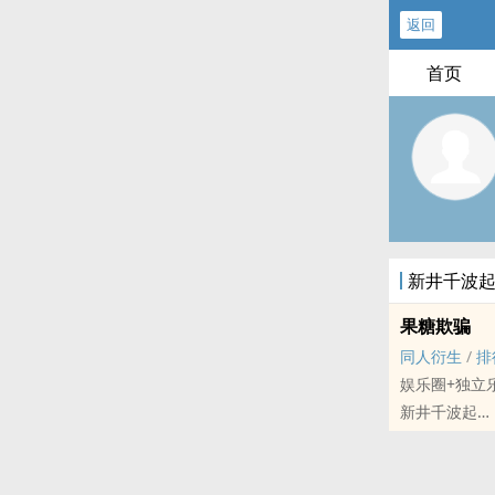
返回
首页
新井千波
果糖欺骗
同人衍生
/
排
娱乐圈+独立
新井千波起
JOJO[JOJO
短篇 - 完结 -
娱乐圈