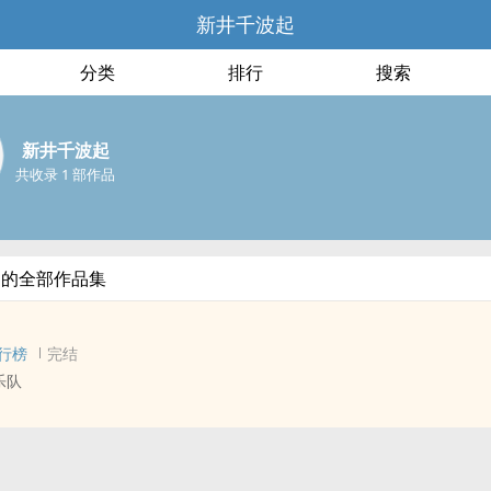
新井千波起
分类
排行
搜索
新井千波起
共收录 1 部作品
起的全部作品集
行榜
完结
乐队
的奇妙冒险] - dio露dio（dio/岸边露伴/dio） 同人衍生 - 动漫同人 - 混合
 正剧 - 现代