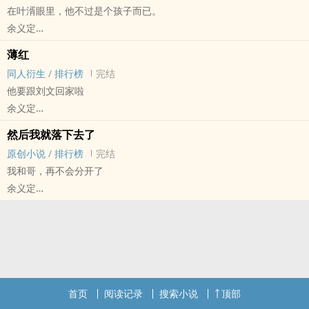
在叶湑眼里，他不过是个孩子而已。
余义定
原创小说 - BL - 短篇 - 完结
薄红
正剧 - 古代 - BE - 架空世界
同人衍生
/
排行榜
完结
小疯子小皇帝和他家忠犬。
他要跟刘文回家啦
余义定
明星[明星] - 同人衍生 - 真人同人 - BL
然后我就落下去了
短篇 - 完结
原创小说
/
排行榜
完结
我和哥，再不会分开了
余义定
原创小说 - BL - 短篇 - 完结
民国 - 年上 - 清水
哥死了。
我去找他。
首页
阅读记录
搜索小说
顶部