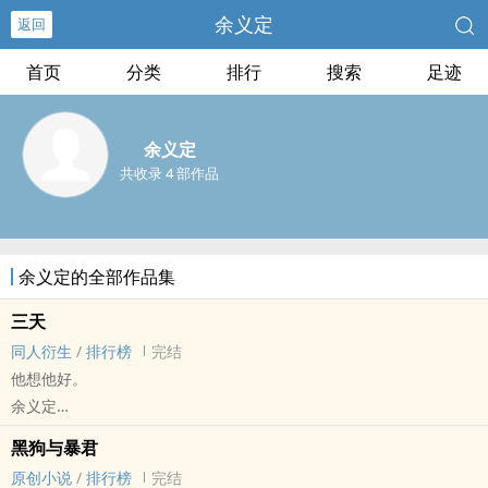
余义定
返回
首页
分类
排行
搜索
足迹
余义定
共收录 4 部作品
余义定的全部作品集
三天
同人衍生
/
排行榜
完结
他想他好。
余义定
龙族[龙族] - 楚路[楚子航/路明非] 同人衍生 - 小说同人
黑狗与暴君
BL - 完结 - 中篇
原创小说
/
排行榜
完结