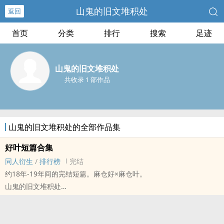
山鬼的旧文堆积处
返回
首页
分类
排行
搜索
足迹
山鬼的旧文堆积处
共收录 1 部作品
山鬼的旧文堆积处的全部作品集
好叶短篇合集
同人衍生
/
排行榜
完结
约18年-19年间的完结短篇。麻仓好×麻仓叶。
山鬼的旧文堆积处
SK[通灵王] - 好叶[麻仓好/麻仓叶] 同人衍生 - 动漫同人
BL - 完结 - 中篇