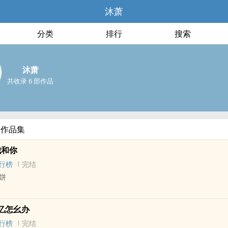
沐萧
分类
排行
搜索
沐萧
共收录 6 部作品
部作品集
我和你
行榜
完结
饼
- 灰喜 同人衍生 - 动漫同人 - BL - 短篇
忆怎幺办
行榜
完结