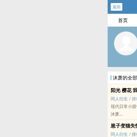
返回
首页
沐萧的全
阳光 樱花 
同人衍生
/
排
现代日常小甜
沐萧
喜羊羊与灰太狼 
崽子变猫失
完结
同人衍生
/
排