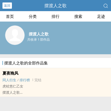
摆渡人之歌
返回
首页
分类
排行
搜索
足迹
摆渡人之歌
共收录 1 部作品
摆渡人之歌的全部作品集
夏夜晚风
同人衍生
/
排行榜
完结
虎杖悠仁乙女
摆渡人之歌
咒术回战[呪术廻戦（じゅじゅつかいせん）] - 虎杖悠仁/原创主角 同
人衍生 - 动漫同人 - BG
短篇 - 完结