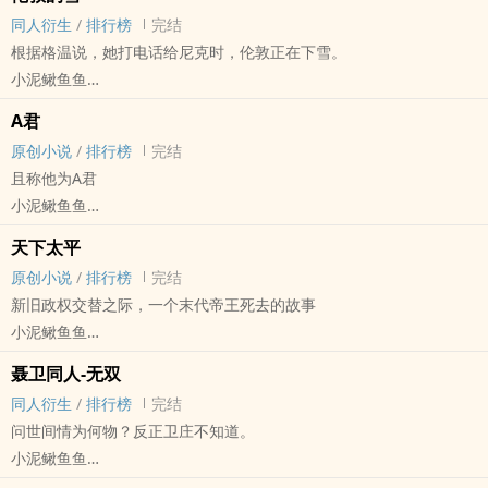
古代
同人衍生
/
排行榜
完结
佛者，不入我相、人相、法相、众生相、寿者相。
根据格温说，她打电话给尼克时，伦敦正在下雪。
小泥鳅鱼鱼
权力的游戏 - 尼克/格温 同人衍生 - 真人同人 - BG - 短篇
A君
完结
原创小说
/
排行榜
完结
尼可拉·科斯特-瓦尔道（尼克，詹姆•兰尼斯特的扮演者）x 关朵琳·克
且称他为A君
莉丝蒂（格温，布蕾妮•塔斯的扮演者）
小泥鳅鱼鱼
原创小说 - 现代 - 无CP - 短篇
天下太平
完结
原创小说
/
排行榜
完结
新旧政权交替之际，一个末代帝王死去的故事
小泥鳅鱼鱼
原创小说 - BL - 短篇 - 完结
聂卫同人-无双
古代 - 虐文 - 第一人称
同人衍生
/
排行榜
完结
第一人称。
问世间情为何物？反正卫庄不知道。
一个末代帝王的故事。
小泥鳅鱼鱼
主角死亡预警。
秦时明月 - 聂卫 同人衍生 - 影视同人 - BL - 短篇