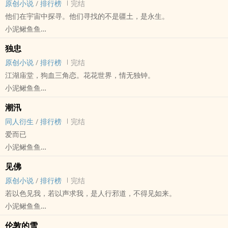
原创小说
/
排行榜
完结
口味猎奇。脏了您眼睛，请不要打我。
他们在宇宙中探寻。他们寻找的不是疆土，是永生。
小泥鳅鱼鱼
原创小说 - 无CP - 短篇 - 完结
独忠
科幻 - 星际
原创小说
/
排行榜
完结
以虫族为主的星际航行脑补。
江湖庙堂，狗血三角恋。花花世界，情无独钟。
本文不关人类的事。
小泥鳅鱼鱼
“虫族无尽的扩张，在某一天突然停止了。散落在星际各处的飞船不约
原创小说 - BL - 短篇 - 完结
而同一齐停顿，片刻之后，朝虫族的母星飞去。
潮汛
古代 - HE - 狗血 - 武侠
星际之中再没有出现过虫族的踪影。”
同人衍生
/
排行榜
完结
江湖庙堂，狗血三角恋。
爱而已
你以为他对你情有独钟。
小泥鳅鱼鱼
大侠攻（赵溟） X 世子受（柳听风）
木乃伊 - 伊莫顿/安苏娜 同人衍生 - 影视同人 - BG - 短篇
cp是赵溟和柳听风，不要站错
见佛
完结
有怀孕情节
原创小说
/
排行榜
完结
第一人称安苏娜。
若以色见我，若以声求我，是人行邪道，不得见如来。
小泥鳅鱼鱼
原创小说 - 无CP - 短篇 - 完结
伦敦的雪