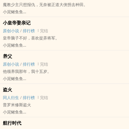
魔教少主只想报仇，无奈被正道大侠拐去种田。
人生百年，相爱几载。何德何能，能够失而复得，破镜重圆。
小泥鳅鱼鱼
舔狗渣攻（陈晌） X 美强惨受（江迎）
原创小说 - 古代 - BL - 短篇
小皇帝娶亲记
完结
原创小说
/
排行榜
完结
外冷内热大侠攻 X 美强惨倒霉魔教少主受
皇帝脑子不好，喜欢捉弄将军。
小泥鳅鱼鱼
原创小说 - 古代 - BL - 短篇
养父
完结
原创小说
/
排行榜
完结
帅比直男将军攻 X 妖孽皇帝受
他领养我那年，我十五岁。
生子预警
小泥鳅鱼鱼
原创小说 - 现代 - BL - 短篇
盗火
完结 - HE - 狗血 - 父子
同人衍生
/
排行榜
完结
爽而已，十分无脑。
普罗米修斯盗火
小泥鳅鱼鱼
希腊神话 - 同人衍生 - BL - 短篇 - 完结
航行时代
HE - ‍高‍‎‌H‍