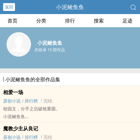
小泥鳅鱼鱼
返回
首页
分类
排行
搜索
足迹
小泥鳅鱼鱼
共收录 15 部作品
小泥鳅鱼鱼的全部作品集
相爱一场
原创小说
/
排行榜
完结
校园文，分手之后破镜重圆。
小泥鳅鱼鱼
原创小说 - BL - 短篇 - 完结
魔教少主从良记
现代 - HE - 狗血 - 破镜重圆
原创小说
/
排行榜
完结
校园文