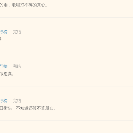
的雨，歌唱打不碎的真心。
️
风
 - BL - 短篇 - 完结
义
ha×罂粟味Omega
行榜
完结
到了热恋中的○
中酝酿疯狂，在迷离幻境里描绘痴妄。
秀
荒唐梦一场。”
 - 汉知 同人衍生 - 真人同人 - BL - 短篇
行榜
完结
美人鱼。
假忽真。
俊哲 同人衍生 - 真人同人 - BL - 短篇
 文艺 - 第一人称
行榜
完结
视角 双箭头
日街头，不知道还算不算朋友。
物 可能ooc
嗑点不一样的！
 - 短篇 - 完结
刹那冲动带来的爱情晃神，不过是纸上暧昧换得的片刻情深。
青梅竹马 - 阴差阳错
。”