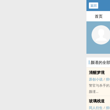
返回
首页
颜谨的全
清醒梦境
原创小说
/
排
警官与杀手的
颜谨
原创小说 - BL
玻璃栈道
ABO - 浪漫主
同人衍生
/
排
星际abo