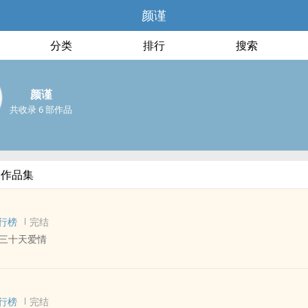
颜谨
分类
排行
搜索
颜谨
共收录 6 部作品
部作品集
行榜
完结
三十天爱情
 - 短篇 - 完结
义 - 强强 - 星际
行榜
完结