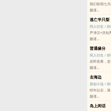
我们歌唱七月
私设如山警告⚠
颜谨
中二狗血文艺
- 凯源 同人衍生
沈疏言×林渠
逃亡半只梨
HE - 浪漫主
龙舌兰味Alp
同人衍生
/
排
分手后的凯遇
“在熙攘人群
尹净汉×洪知
存个档。
清醒地沉溺于
颜谨
SEVENTEEN
普通缘分
完结
同人衍生
/
排
其实我是一条
若即若离，忽
颜谨
明星[明星] - 
去海边
完结 - BE -
原创小说
/
排
· rps 龚俊
经年以后，落
· 深夜emo产
颜谨
· 友友们 来
原创小说 - BL
——“不过是
岛上闲话
现实主义 - 
通通做不得真