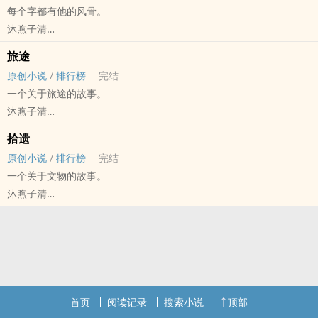
每个字都有他的风骨。
【无视时间线，本文时间线不出所料会使用时间大法到处乱挪】
沐煦子清
☆第一人称散散，会有其他主播客串。
原创小说 - 无CP - 短篇 - 完结
☆叙述性流水账成分会有很多，因为是安利向的，希望能把他俩的故
旅途
事从头到尾说一遍。
原创小说
/
排行榜
完结
☆没有意外的话是酸甜口的花吐症，私设巨多，ooc我的我的我的！
一个关于旅途的故事。
☆菜鸡文笔不要在意！
沐煦子清
☆部分内容会化用&引用歌曲«梦醒时分»的歌词。
原创小说 - 无CP - 短篇 - 完结
拾遗
☆«梦醒时分»，懂得都懂。
原作指路：/game/131593
原创小说
/
排行榜
完结
☆圈地自萌不要打扰正主！
前段推荐配合食用曲目-《被时光移动的城市》，中段推荐配合食用曲
一个关于文物的故事。
▷愿优散友谊长存！◁
目-《叶小安》，后段推荐配合食用曲目-《夜的钢琴曲五》，未到下
沐煦子清
一段前单曲循环播放。前中后段之间会有破折号分开。
原创小说 - 民国 - 无CP - 短篇
完结
文物南迁事件梗概，灵感来源«听说我很穷»。
首页
阅读记录
搜索小说
顶部