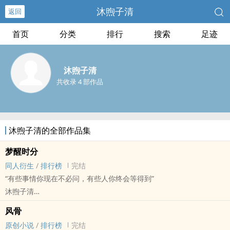
沐煦子清
返回
首页
分类
排行
搜索
足迹
沐煦子清
共收录 4 部作品
沐煦子清的全部作品集
梦醒时分
同人衍生
/
排行榜
完结
“有些事情你现在不必问，有些人你终会等得到”
沐煦子清
主播[真人主播] - 优散[优瓦夏/逍遥散人] 同人衍生 - BL
风骨
短篇 - 完结 - 轻松 - 第一人称
原创小说
/
排行榜
完结
主受视角 - 1v1