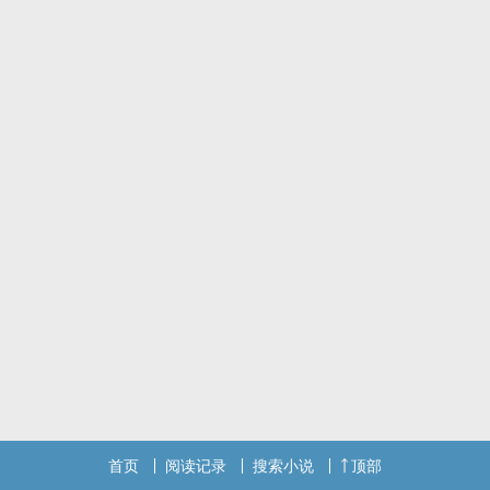
大概是郝燃在任务里不慎翻车三儿无奈给他善后的一个粗糙的小故
事。
私设多多，OOC请见谅。
首页
阅读记录
搜索小说
顶部