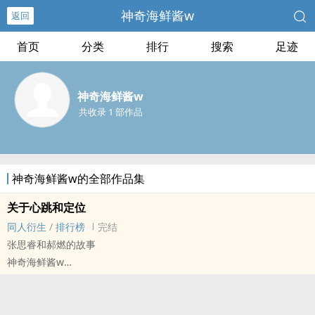
神奇海鲜酱w
返回
首页
分类
排行
搜索
足迹
神奇海鲜酱w
共收录 1 部作品
神奇海鲜酱w的全部作品集
关于心跳和定位
同人衍生
/
排行榜
完结
张思睿和郝燃的故事
神奇海鲜酱w
明星大侦探[明星大侦探系列明星推理真人秀节目] - 思燃 同人衍生 -
真人同人 - BL
短篇 - 完结 - HE - 轻松