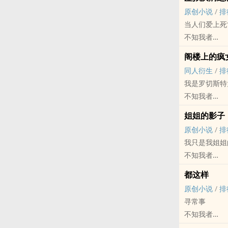
狗血 - 魔法
原创小说
/
排
一个无聊的骷
当人们爱上死
（一时兴起小脑
不知我者
原创小说 - 短篇
阁楼上的疯
第一人称 - 
同人衍生
/
排
公元4444
我是罗切斯特
震动中早已四
不知我者
我被鲨鱼咬死
《简爱》 - 同
没赶上报名，
姐姐的影子
西方
原创小说
/
排
我只是我姐姐
不知我者
原创小说 - BG
都这样
第一人称 - 科
原创小说
/
排
寻常事
不知我者
原创小说 - 完