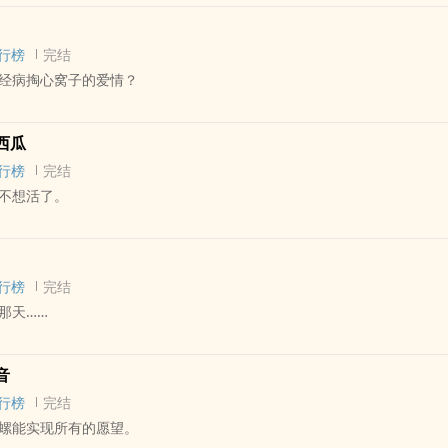
 - 无CP - 短篇
行榜
完结
千纸鹤，就能实现一个愿望，我知道这是骗人的。
经病掏心窝子的爱情？
 - 短篇 - 完结
西瓜
，煮熟的鱼眼灰白灰白的，因为没有眼睑，那鱼一副死不瞑目的怨恨模样
行榜
完结
到鱼嘴翕动了一下，形成一个类似诡笑的弧度……
不想活了。
和一个看起来一点都不像他爱人的人结婚，邱子叶是他亲手端掉的黑帮的
他不知道。
合性向 - 大纲 - 完结
 - 黑色幽默
行榜
完结
那天……
幻 - 完结 - 第一人称
音
行榜
完结
并不相熟。
螺能实现所有的愿望。
头“10.会不会在某个不为人知的角落，也有人正羡慕着我呢？——可爱的