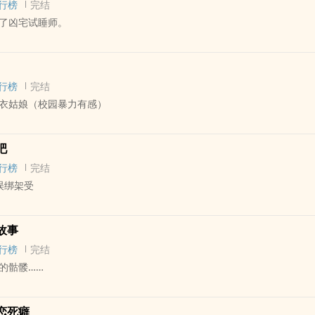
行榜
完结
后来怎幺样了？没人在意。
了凶宅试睡师。
顺利又不顺，世界延时满足了他以前的愿望，但是暗中计较着要拿走他的
篇 - 完结 - 第六期征集
散乱琐碎，脏东西的一生，短暂得让人立马遗忘。
，完全不像普通住宅那小小的门，看起来像木制的，上面满是抽象的浮雕
初恋攻，男高中生攻，总裁攻，社畜攻……
行榜
完结
像软体动物的触角，身为一个脑子里没有半点艺术细菌的庸人，我看了半
赖活唯唯诺诺MB
衣姑娘（校园暴力有感）
目前暂定NP，情节狗血，攻都不是啥好人，有各种缺点，比如有的渣，
以骂角色，不要骂作者ಥ_ಥ，就是胡写的，人物三观不代表作者三观，这
向未知 - 短篇 - 完结
吧
，文笔垃圾，剧情乱七八糟任意发展。希望你看文愉快，祝你生活快乐(⑉°з°
 清水
行榜
完结
🔔的一天（疯狂暗示）
误绑架受
 - 短篇 - 完结
故事
人称
行榜
完结
几把，我怕被报复就留在了绑匪的家里。我一直渴求别人的救赎，后来才
的骷髅……
 - 中篇 - 完结
恋死癖