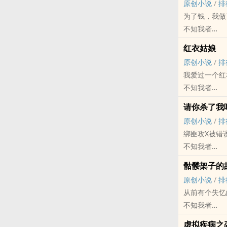
原创小说
/
排
谁知道这只鸭
为了钱，我做
赖白觉得万事
不知我者
换。
原创小说 - 短
流水账记事，
红衣姑娘
这两扇门很大
各种各样攻：
原创小说
/
排
物的茎叶，又
受：好死不如
我爱过一个红
扇门的艺术。
（凄凄惨惨，
不知我者
也有缺陷，可
原创小说 - 性
请你杀了我
写一写脏东西
悲剧 - 致郁 -
原创小说
/
排
今天又是渴望
绑匪攻X被错
不知我者
原创小说 - BL
骷髅架子的
悲剧 - 第一
原创小说
/
排
咬了夏凌阳的
从前有个失忆
只有我自己。
不知我者
原创小说 - BL
虚拟疾病之