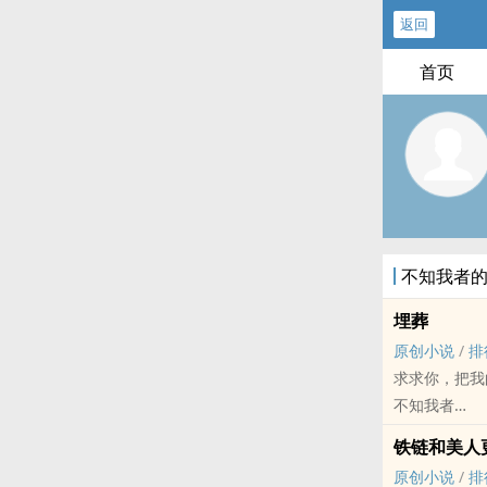
返回
首页
不知我者
埋葬
原创小说
/
排
求求你，把我
不知我者
原创小说 - BL
铁链和美人
现代 - 黑色幽
原创小说
/
排
男朋友杀了我