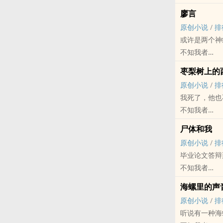
原创小说 - 现代
廖言
完结
原创小说
/
排
听说叠一万只
或许是两个神
不知我者
原创小说 - BL
枣梨树上的
他看着那条鱼
原创小说
/
排
缭绕中，他看
我死了，他也
三天后廖言要
不知我者
对方似乎以为
原创小说 - 混
尸体和我
文艺 - 意识流
原创小说
/
排
毕业论文答辩
不知我者
原创小说 - 奇
海螺里的声
第八期征集
原创小说
/
排
我和那具尸体
听说有一种海
灵感来自于题