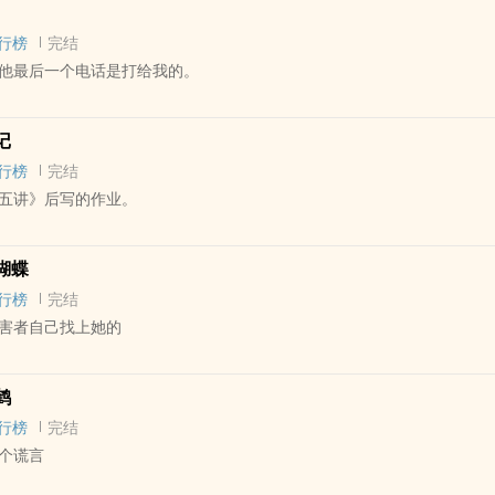
的事。
行榜
完结
大，谁也不知道它从哪里来，然后它找到一个孩子吃掉，嚼碎了不吐骨头
他最后一个电话是打给我的。
始这幺对待从肚子拉出来的小崽子，小崽子长大就继续如此对小小崽子。
 - 短篇 - 完结
记
行榜
完结
他最后一个电话是打给我的。
五讲》后写的作业。
P - 短篇 - 完结
蝴蝶
的小说，因为是一次选修课的作业。
行榜
完结
展，人类文明又有了进一步的发展。因为虫洞理论被证实以及超光速飞船
害者自己找上她的
已经不再是幻想了。我现在就要独自驾驶着我的私人宇宙飞船进行宇宙旅
篇 - 完结 - 意识流
鹤
行榜
完结
个杀人犯，她拒不认罪，反而说是受害者自己找上她的……
个谎言
物奇奇怪怪，走向乱七八糟，看着图一乐就好，谢谢。