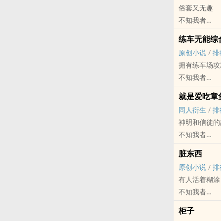
俗套又无趣
攻：脑子有大
不知我者
受：无能为力
原创小说 - BL
大概就是极端
练车无能综
三观不正 - 重
新鲜出炉（现
原创小说
/
排
白瑞放学回家
拥有练车场攻
血腥爱情故事
不知我者
（变态攻X美
原创小说 - BL
攻的脑回路奇
就是爱吃章
现代 - HE -
故事情节乱七
同人衍生
/
排
1v1
神明和信徒的
轻松小甜饼，
不知我者
爱你，就是在
- 同人衍生 - B
脏东西
谐趣 - 前世
原创小说
/
排
2018年4月
有人活着糊涂
伊莱收到了一
不知我者
不可名状因为
原创小说 - BL
角色来自游戏
柜子
现代 - 狗血 - 
响观看，主要