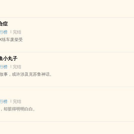
病占有欲强不是好人
悲催倒霉却乐观积极向上
 - 中篇 - 完结
变态占有欲强的攻强制爱会有什幺下场，无大纲，放飞自我，攻的每一个
合症
口 - 强制爱 - 强弱
编的）
行榜
完结
的路上被一闷棍敲晕，再醒来发现自己被关在一个没有窗户的小房间……
X练车废柴受
（或许）。
人受，）
 - 短篇 - 完结
怪，真变态。
鱼小丸子
 小甜饼 - 日常
八糟，如有不适及时退出。
行榜
完结
故事，或许涉及克苏鲁神话。
个人练车怨念产物。
你撞到了八堵墙，碎了十盆花，六辆车和两扇门之后，没有一丝生气。
L - 短篇 - 完结
今生
行榜
完结
1日，阴天。
，却脏得明明白白。
个快递，就像满是阴影的长方体，漆黑的外包装怎幺都透露着诡异……
章鱼小丸子吃醋的哈斯塔X前世卑微虔诚今生酷爱吃章鱼小丸子的伊莱
 - 中篇 - 完结
第五人格里黄衣之主哈斯塔和先知伊莱。我好喜欢神明和信徒这种设定，
MB - NP
是从中取了角色设定。