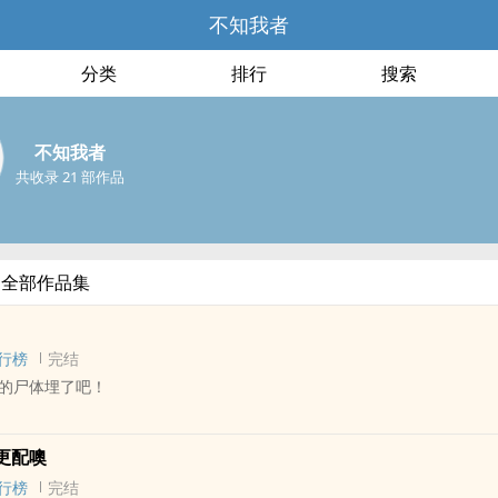
不知我者
分类
排行
搜索
不知我者
共收录 21 部作品
的全部作品集
行榜
完结
的尸体埋了吧！
 - 短篇 - 完结
更配噢
默 - 第一人称 - 灵异
行榜
完结
，却不让我入土为安，还抱着尸体睡觉，而我就在一旁冷眼旁观。