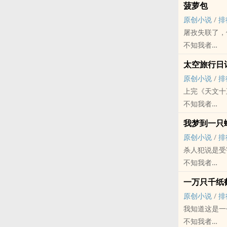
菠萝包
这是件很平常
原创小说
/
排
第一个孩子长
屠孜失联了，
了，然后就开
不知我者
原创小说 - 灵异
太空旅行日
第一人称
原创小说
/
排
屠孜失联了，
上完《天文十
不知我者
原创小说 - 无C
我梦到一只
一篇超级无聊
原创小说
/
排
随着科技的发
杀人犯说是受
在宇宙间穿梭
不知我者
原创小说 - 短
一万只千纸
第一人称
原创小说
/
排
我们抓获了一
我知道这是一
逻辑混乱，人
不知我者