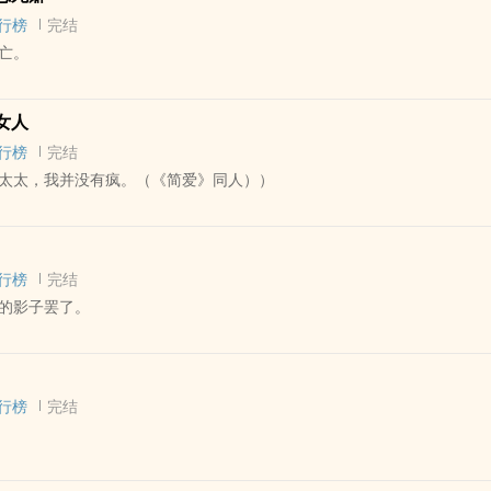
世界
行榜
完结
髅架子把自己作死的故事。
亡。
洞，胡编乱造文学，点赞评论都可以达到催更的目的(ง ˙o˙)ว）
 - 完结 - 未来
女人
幻想空间
行榜
完结
年4月4日4：44，根据古老的传统，这是很不吉利的一天中极其不详的一刻
太太，我并没有疯。（《简爱》同人））
分五裂，在蠕动着的灰黑色浪潮中，我失去意识前竟然想到十年前跟着哥
的场景。
人衍生 - 短篇 - 完结 - 第一人称
但是我写完了，想想还是发出来。
行榜
完结
的影子罢了。
 - 短篇 - 完结
幻 - 人工智能 - 清水
行榜
完结
结 - 第七期征集