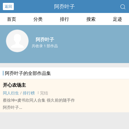
阿乔叶子
返回
首页
分类
排行
搜索
足迹
阿乔叶子
共收录 1 部作品
阿乔叶子的全部作品集
开心农场主
同人衍生
/
排行榜
完结
蔡徐坤×虞书欣同人合集 很久前的随手作
阿乔叶子
明星[明星] - 菜心 同人衍生 - 真人同人 - BG
短篇 - 完结 - 现代 - 轻松