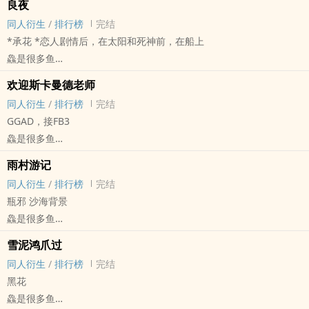
良夜
游戏同人 - 完结
同人衍生
/
排行榜
完结
*PWP
*承花 *恋人剧情后，在太阳和死神前，在船上
*BDSM涉及
鱻是很多鱼
JOJO[JOJO的奇妙冒险] - 承花[空条承太郎/花京院典明] 同人衍生 - 动
欢迎斯卡曼德老师
漫同人
同人衍生
/
排行榜
完结
BL - 短篇 - 完结
GGAD，接FB3
鱻是很多鱼
HP[哈利波特] - GGAD[盖勒特·格林德沃/阿不思·邓布利多] 同人衍生 -
雨村游记
小说同人
同人衍生
/
排行榜
完结
BL - 短篇 - 完结
瓶邪 沙海背景
鱻是很多鱼
盗笔[盗墓笔记] - 瓶邪[张起灵/吴邪] 同人衍生 - 小说同人
雪泥鸿爪过
BL - 短篇 - 完结
同人衍生
/
排行榜
完结
黑花
鱻是很多鱼