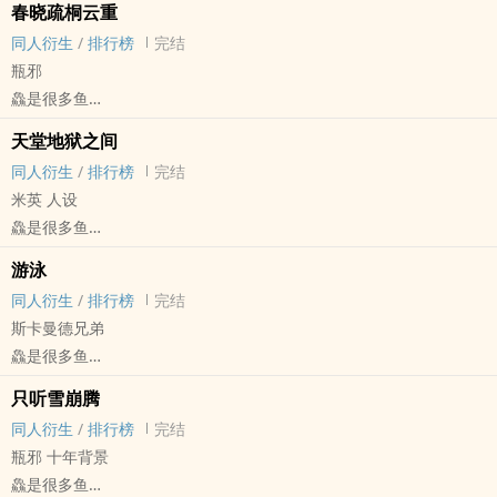
春晓疏桐云重
BL - 短篇 - 完结
同人衍生
/
排行榜
完结
瓶邪
鱻是很多鱼
盗笔[盗墓笔记] - 瓶邪[张起灵/吴邪] 同人衍生 - 小说同人
天堂地狱之间
BL - 短篇 - 完结
同人衍生
/
排行榜
完结
米英 人设
鱻是很多鱼
APH[黑塔利亚 ヘタリア] - 米英（阿尔弗雷德·F·琼斯/亚瑟·柯克兰）
游泳
同人衍生 - 动漫同人 - BL
同人衍生
/
排行榜
完结
短篇 - 完结
斯卡曼德兄弟
鱻是很多鱼
FB[神奇动物在哪里] - Thesewt[Theseus Scamander/Newt
只听雪崩腾
Scamander] 同人衍生 - 影视同人
同人衍生
/
排行榜
完结
BL - 短篇 - 完结
瓶邪 十年背景
鱻是很多鱼