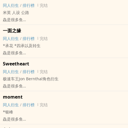
BL - 短篇 - 完结
同人衍生
/
排行榜
完结
米英 人设 公路
鱻是很多鱼
APH[黑塔利亚 ヘタリア] - 米英（美.国（阿尔弗雷德F琼斯）/英.国
一面之缘
（亚瑟柯克兰）） 同人衍生 - BL - 短篇 - 完结
同人衍生
/
排行榜
完结
欧美 - 公路文 - 动漫同人
*承花 *四承以及转生
“我们得走了。”
鱻是很多鱼
JOJO[JOJO的奇妙冒险] - 承花[空条承太郎/花京院典明] 同人衍生 - 动
Sweetheart
漫同人
同人衍生
/
排行榜
完结
BL - 短篇 - 完结
极速车王Jon Bernthal角色衍生
鱻是很多鱼
Ford v Ferrari - ocLee Iacocca 同人衍生 - BL - 短篇 - 完结
moment
同人衍生
/
排行榜
完结
*银峰
鱻是很多鱼
明日方舟[明日方舟] - 银峰（银灰/角峰） 同人衍生 - BL - 短篇