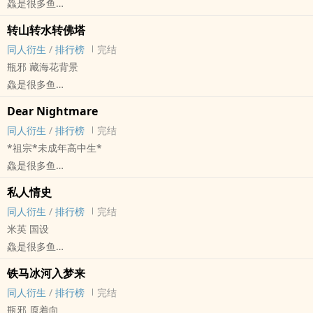
鱻是很多鱼
盗笔[盗墓笔记] - 瓶邪[张起灵/吴邪] 同人衍生 - 小说同人
转山转水转佛塔
BL - 短篇 - 完结
同人衍生
/
排行榜
完结
瓶邪 藏海花背景
鱻是很多鱼
盗笔[盗墓笔记] - 瓶邪[张起灵/吴邪] 同人衍生 - 小说同人
Dear Nightmare
BL - 短篇 - 完结
同人衍生
/
排行榜
完结
*祖宗*未成年高中生*
鱻是很多鱼
他狱[他人即地狱] - 祖宗[徐文组/尹宗佑] 同人衍生 - 影视同人
私人情史
BL - 短篇 - 完结
同人衍生
/
排行榜
完结
米英 国设
鱻是很多鱼
APH[黑塔利亚 ヘタリア] - 米英（阿尔弗雷德·F·琼斯/亚瑟·柯克兰）
铁马冰河入梦来
同人衍生 - 动漫同人 - BL
同人衍生
/
排行榜
完结
短篇 - 完结
瓶邪 原着向