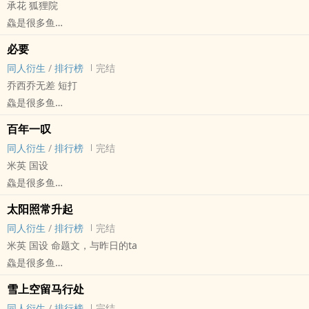
承花 狐狸院
鱻是很多鱼
JOJO[JOJO的奇妙冒险] - 承花[空条承太郎/花京院典明] 同人衍生 - 动
必要
漫同人
同人衍生
/
排行榜
完结
BL - 短篇 - 完结
乔西乔无差 短打
鱻是很多鱼
JOJO[JOJO的奇妙冒险] - 乔西（乔瑟夫·乔斯达/西撒·安东尼奥·齐贝
百年一叹
林） 同人衍生 - 动漫同人 - BL
同人衍生
/
排行榜
完结
短篇 - 完结
米英 国设
鱻是很多鱼
APH[黑塔利亚 ヘタリア] - 米英（阿尔弗雷德·F·琼斯/亚瑟·柯克兰）
太阳照常升起
同人衍生 - BL - 短篇 - 完结
同人衍生
/
排行榜
完结
米英 国设 命题文，与昨日的ta
鱻是很多鱼
APH[黑塔利亚 ヘタリア] - 米英（阿尔弗雷德·F·琼斯/亚瑟·柯克兰）
雪上空留马行处
同人衍生 - BL - 短篇 - 完结
同人衍生
/
排行榜
完结