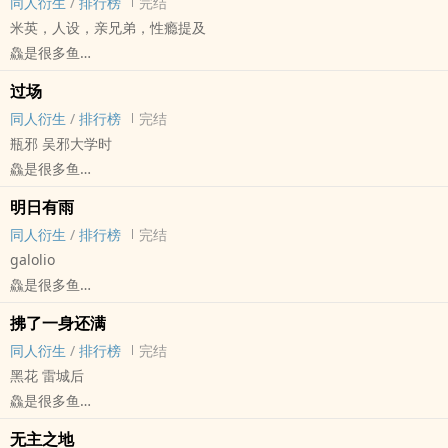
同人衍生
/
排行榜
完结
米英，人设，亲兄弟，性瘾提及
鱻是很多鱼
APH[黑塔利亚 ヘタリア] - 米英（美.国（阿尔弗雷德F琼斯）/英.国
过场
（亚瑟柯克兰）） 同人衍生 - BL - 短篇
同人衍生
/
排行榜
完结
完结 - 骨科
瓶邪 吴邪大学时
米英，骨科，完结
鱻是很多鱼
盗笔[盗墓笔记] - 瓶邪[张起灵/吴邪] 同人衍生 - 小说同人
明日有雨
BL - 短篇 - 完结
同人衍生
/
排行榜
完结
galolio
鱻是很多鱼
Promare[Promare] - galolio(Galo Thymos x Lio Fotia) 同人衍生 -
拂了一身还满
动漫同人 - BL
同人衍生
/
排行榜
完结
短篇 - 完结
黑花 雷城后
鱻是很多鱼
盗笔[盗墓笔记] - 黑花[黑眼镜/解语花] 同人衍生 - 小说同人
无主之地