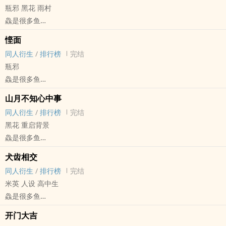
瓶邪 黑花 雨村
鱻是很多鱼
盗笔[盗墓笔记] - 瓶邪[张起灵/吴邪] 同人衍生 - 小说同人
悭面
BL - 短篇 - 完结
同人衍生
/
排行榜
完结
瓶邪
鱻是很多鱼
盗笔[盗墓笔记] - 瓶邪[张起灵/吴邪] 同人衍生 - 小说同人
山月不知心中事
BL - 短篇 - 完结
同人衍生
/
排行榜
完结
黑花 重启背景
鱻是很多鱼
盗笔[盗墓笔记] - 黑花[黑眼镜/解语花] 同人衍生 - 小说同人
犬齿相交
BL - 短篇 - 完结
同人衍生
/
排行榜
完结
米英 人设 高中生
鱻是很多鱼
APH[黑塔利亚 ヘタリア] - 米英（阿尔弗雷德·F·琼斯/亚瑟·柯克兰）
开门大吉
同人衍生 - 动漫同人 - BL - 短篇