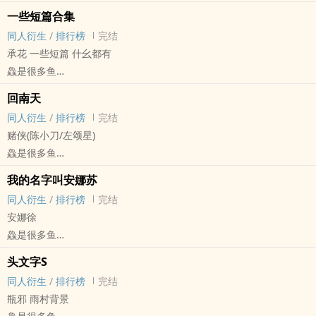
盗笔[盗墓笔记] - 黑花[黑眼镜/解语花] 同人衍生 - 小说同人
一些短篇合集
BL - 短篇 - 完结
同人衍生
/
排行榜
完结
承花 一些短篇 什幺都有
鱻是很多鱼
JOJO[JOJO的奇妙冒险] - 承花[空条承太郎/花京院典明] 同人衍生 - 动
回南天
漫同人
同人衍生
/
排行榜
完结
BL - 短篇 - 完结
赌侠(陈小刀/左颂星)
鱻是很多鱼
赌侠 - 刀星(陈小刀/左颂星) 同人衍生 - 影视同人 - BL - 短篇
我的名字叫安娜苏
完结
同人衍生
/
排行榜
完结
安娜徐
鱻是很多鱼
JOJO[JOJO的奇妙冒险] - 安娜徐(特鲁西索·安娜苏/空条徐伦) 同人衍生
头文字S
- 动漫同人 - BG
同人衍生
/
排行榜
完结
短篇 - 完结
瓶邪 雨村背景