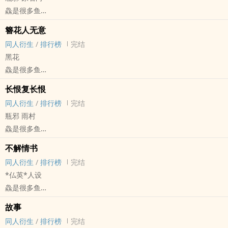
鱻是很多鱼
盗笔[盗墓笔记] - 瓶邪[张起灵/吴邪] 同人衍生 - 小说同人
簪花人无意
BL - 短篇 - 完结
同人衍生
/
排行榜
完结
黑花
鱻是很多鱼
- 同人衍生 - BL - 短篇 - 完结
长恨复长恨
同人衍生
/
排行榜
完结
瓶邪 雨村
鱻是很多鱼
盗笔[盗墓笔记] - 瓶邪[张起灵/吴邪] 同人衍生 - 小说同人
不解情书
BL - 短篇 - 完结
同人衍生
/
排行榜
完结
*仏英*人设
鱻是很多鱼
APH[黑塔利亚 ヘタリア] - 仏英（弗朗西斯·波诺弗瓦/亚瑟·柯克兰）
故事
同人衍生 - 动漫同人 - BL
同人衍生
/
排行榜
完结
短篇 - 完结