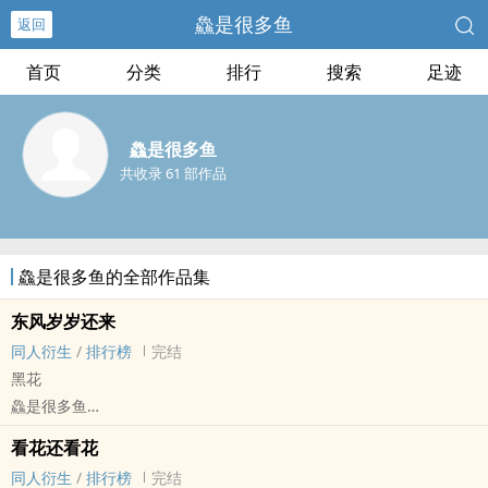
鱻是很多鱼
返回
首页
分类
排行
搜索
足迹
鱻是很多鱼
共收录 61 部作品
鱻是很多鱼的全部作品集
东风岁岁还来
同人衍生
/
排行榜
完结
黑花
鱻是很多鱼
盗笔[盗墓笔记] - 黑花[黑眼镜/解语花] 同人衍生 - 小说同人
看花还看花
BL - 短篇 - 完结
同人衍生
/
排行榜
完结