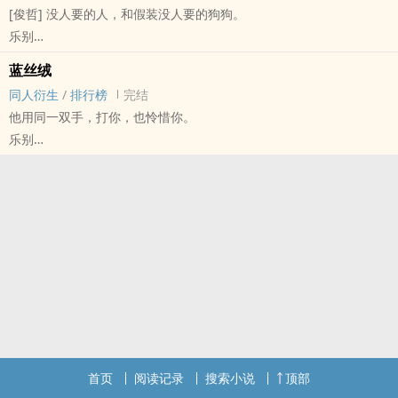
[俊哲] 没人要的人，和假装没人要的狗狗。
平行宇宙 假如温客行在神医谷正常长大 初次出谷时遇见了周子舒
乐别
时间线接剧版四大刺客
明星[明星] - 俊哲 同人衍生 - BL - 短篇 - 完结
温见死不救 X 离开天窗的周子舒
蓝丝绒
现代 - 第二人称
或许你偶尔也羡慕另一个时空成为鬼主的自己
同人衍生
/
排行榜
完结
关于人和人捡到的狗狗的小故事 短小干瘪
命运是围城
他用同一双手，打你，也怜惜你。
拟狗 真正的狗 萨摩耶那种狗 若有不适请及时关闭 感谢
旧文搬运
乐别
第二人称 你：张哲瀚 狗狗：龚俊
岭[山河令] - 浪浪钉[温客行/周子舒] 同人衍生 - 影视同人 - BL - 短篇
完结 - 现代 - 致郁 - 三观不正
现代背景 第二人称
你：周子舒 你的爱人：温客行
灵感来源：“小时候的他，常常头痛欲裂，吐血昏厥，便是以意志强抗
孟婆汤的代价，他知道有一天他也许会被这头痛折磨成个疯子。”
旧文搬运
首页
阅读记录
搜索小说
顶部