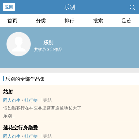
乐别
返回
首页
分类
排行
搜索
足迹
乐别
共收录 3 部作品
乐别的全部作品集
姑射
同人衍生
/
排行榜
完结
假如温客行在神医谷里普普通通地长大了
乐别
岭[山河令] - 浪浪钉[温客行/周子舒] 同人衍生 - BL
莲花空行身染爱
中篇 - 完结 - BE - 治愈
同人衍生
/
排行榜
完结
武侠