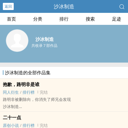
沙冰制造
返回
首页
分类
排行
搜索
足迹
沙冰制造
共收录 7 部作品
沙冰制造的全部作品集
抱歉，路明非是谁
同人衍生
/
排行榜
完结
路明非被删除向，你消失了师兄会发现
沙冰制造
龙族[龙族] - 楚路[楚子航/路明非] 同人衍生 - BL
二十一点
完结 - HE - 1v1 - 中篇
原创小说
/
排行榜
完结