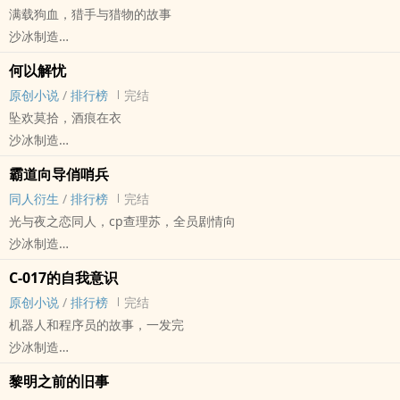
满载狗血，猎手与猎物的故事
沙冰制造
原创小说 - BL - 完结 - 现代
何以解忧
中篇
原创小说
/
排行榜
完结
坠欢莫拾，酒痕在衣
沙冰制造
原创小说 - 现代 - BL - 完结
霸道向导俏哨兵
中篇
同人衍生
/
排行榜
完结
沈长庚喝醉了四次。
光与夜之恋同人，cp查理苏，全员剧情向
第一次，大学的毕业典礼，好友孤注一掷的告白。
沙冰制造
“沈长庚，你好好考虑一下我。”
- 同人衍生 - BG - 完结 - 中篇
第二次，婚礼直接断片儿，第二天被新娘子捡起来飞了国外生孩子。
C-017的自我意识
“他是不是没来？”
原创小说
/
排行榜
完结
第三次，稀里糊涂的跟着多年不见的好友进了宾馆。
机器人和程序员的故事，一发完
“我有这幺多钱，够嫖你好几次了。”
沙冰制造
第四次……
原创小说 - 科幻 - BL - 短篇
黎明之前的旧事
现代，疯狗x心冷
完结