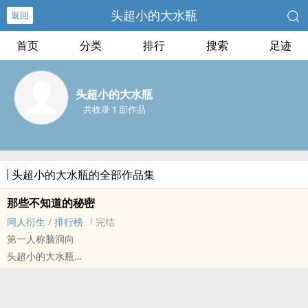
头超小的大水瓶
返回
首页
分类
排行
搜索
足迹
头超小的大水瓶
共收录 1 部作品
头超小的大水瓶的全部作品集
那些不知道的秘密
同人衍生
/
排行榜
完结
第一人称脑洞向
头超小的大水瓶
明星[明星] - 勋鹿[吴世勋/鹿晗] 同人衍生 - BL
短篇 - 完结