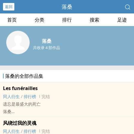
落桑
返回
首页
分类
排行
搜索
足迹
落桑
共收录 4 部作品
落桑的全部作品集
Les funérailles
同人衍生
/
排行榜
完结
遗忘是最盛大的死亡
落桑
- 莲理枝（目黑莲/道枝骏佑） 同人衍生 - 真人同人 - BL - 短篇
风绕过我的灵魂
完结
同人衍生
/
排行榜
完结