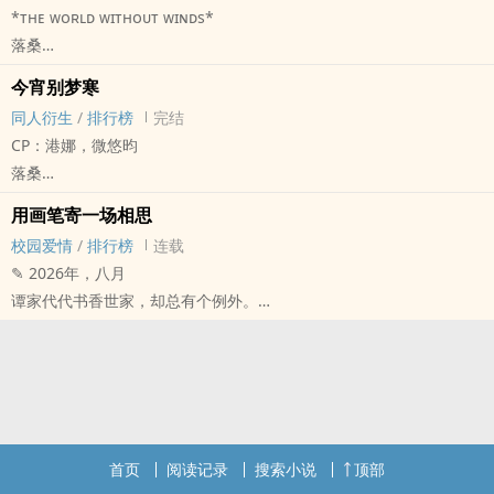
*ᴛʜᴇ ᴡᴏʀʟᴅ ᴡɪᴛʜᴏᴜᴛ ᴡɪɴᴅs*
落桑
明星[明星] - 同人衍生 - 真人同人 - BL
今宵别梦寒
短篇 - 完结
同人衍生
/
排行榜
完结
CP：港娜，微悠昀
落桑
NCT[NCT（Neo Culture Technology，엔시티）] - 同人衍生 - BL -
用画笔寄一场相思
短篇
校园爱情
/
排行榜
连载
完结 - 民国 - HE - 第三人称
✎ 2026年，八月
1v1
谭家代代书香世家，却总有个例外。
谭湛湛就是这一辈的例外。
她像个魁儡般听从父母安排过了十六年，连做自己最喜欢的事情都只
敢偷偷摸摸做，但她的父母依然对她不满意。
所以谭湛湛毅然决然成了那个例外。
与上一辈作为例外的小叔叔的肆意妄为不同，谭湛湛的叛逆内敛无
声，却胜过有声。
首页
阅读记录
搜索小说
顶部
至少，当她掩藏在画本中的秘密被母亲无意间揭开时，她觉得她妈好