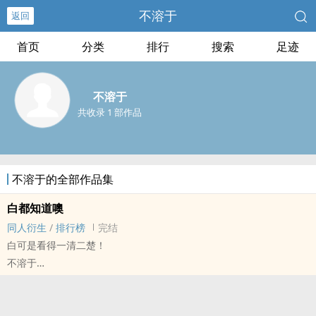
不溶于
返回
首页
分类
排行
搜索
足迹
不溶于
共收录 1 部作品
不溶于的全部作品集
白都知道噢
同人衍生
/
排行榜
完结
白可是看得一清二楚！
不溶于
永七[永远的七日之都] - 指胤（指挥使/李若胤） 同人衍生 - 游戏同人
- BL
短篇 - 完结