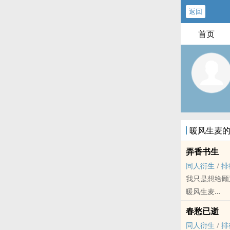
返回
首页
暖风生麦
弄香书生
同人衍生
/
排
我只是想给顾
暖风生麦
鹤唳华亭 - 顾
春愁已逝
女主视角
同人衍生
/
排
自从马天宇的