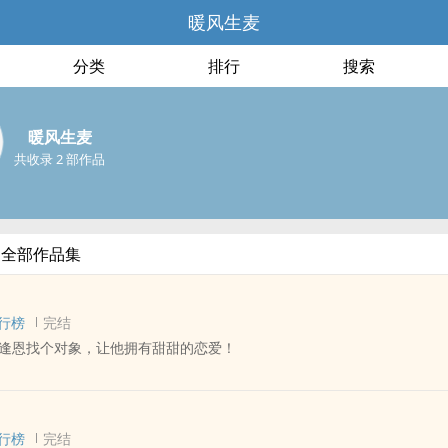
暖风生麦
分类
排行
搜索
暖风生麦
共收录 2 部作品
的全部作品集
行榜
完结
逢恩找个对象，让他拥有甜甜的恋爱！
权大局 同人衍生 - BG - 中篇 - 完结
行榜
完结
王元芳之后，我很少会对剧中的人物如此意难平，《鹤唳华亭》的顾逢恩