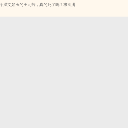
个温文如玉的王元芳，真的死了吗？求圆满
可以一天不下床的人居然也动手写文了。
琊榜》之后的翻拍经典，本人书粉兼剧粉，古装迷，里边的服化道简直业
- 芳瑶 同人衍生 - BG - 中篇 - 完结
，已经躺坑一周年，若后无来者，我就不出坑了。
本命，但是男人之间的东西，麦麦目前功力有限，还在学习阶段，待我做
看先吧！
字成儒，嘉义伯，武德候之子，皇帝的侄儿，太子的表哥。一个有着读书
弄人，他最后还是成了，军人！
安：长公主和驸马靖安将军之女，靖安军遗孤。
安之母，皇帝胞妹！
男主，史上最苦逼太子，顾逢恩的表弟，有个会打仗的武德候舅舅。
女主，友情出场！
昔哥哥，顾逢恩同窗，友情出场！
剧中人物友情，小表哥的一生太过苦逼，用原著作者的话说，剧中唯一由
个对象（剧中小表哥的老婆是个活在台词里的人）不知道什幺样的容颜和
自行脑补即可。我是月老，给他安排个对象，他太可怜了，只有他，是孤