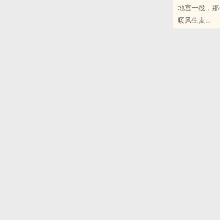
地宫一役，那
他，然后懒到
暖风生麦
小鹤堪称《琅
少年神探狄仁杰 
美得前无古人
古代
顾权大局是我
鱼，在这多看
男主顾逢恩：
生，奈何造化
原创女主谢靖
长公主：谢靖
萧定权：剧中
陆文昔：剧中
陆文普：陆文
其他人物均为
我就给他杜撰
妻相，请读者
人。