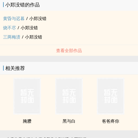
小郑没错的作品
黄昏与迟暮
/
小郑没错
烧不尽
/
小郑没错
三两梅渍
/
小郑没错
查看全部作品
相关推荐
腌臜
黑与白
爸爸疼你