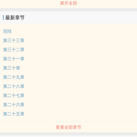
展开全部
原来，初见的时候，他就爱上了自己的哥哥。
他是杂种，是个怪物，畸形的生长在贫民窟与妓院，竟然妄想着人间
最新章节
的迟暮。
性瘾哭包娇弱受×温柔深情攻
完结
提示：互相救赎
第三十三章
生子文
第三十二章
日更文（如果没日更，第二天双更补上）
第三十一章
骨科
双性
第三十章
有虐
第二十九章
he
第二十八章
排雷：有qj、xn、强制、窒息等情节，无法接受的可以点叉叉～～
第二十七章
笔名：野又弥生
第二十六章
第二十五章
查看全部章节