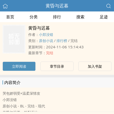
黄昏与迟暮
首页
分类
排行
搜索
足迹
黄昏与迟暮
作者：
小郑没错
类别：
原创小说
/
排行榜
/
完结
2024-11-06 15:14:43
更新时间：
最新章节：
完结
立即阅读
章节目录
加入书架
内容简介
哭包娇弱受×温柔深情攻
小郑没错
原创小说 - BL - 完结 - 现代
黄昏与迟暮，般配无比。