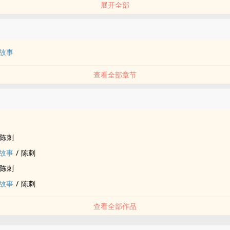
展开全部
故事
查看全部章节
品
陈刺
故事
/
陈刺
陈刺
故事
/
陈刺
查看全部作品