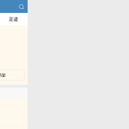
足迹
书架