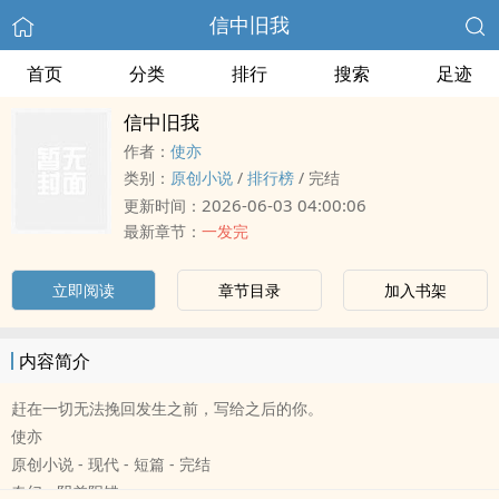
信中旧我
首页
分类
排行
搜索
足迹
信中旧我
作者：
使亦
类别：
原创小说
/
排行榜
/
完结
2026-06-03 04:00:06
更新时间：
最新章节：
一发完
立即阅读
章节目录
加入书架
内容简介
赶在一切无法挽回发生之前，写给之后的你。
使亦
原创小说 - 现代 - 短篇 - 完结
奇幻 - 阴差阳错