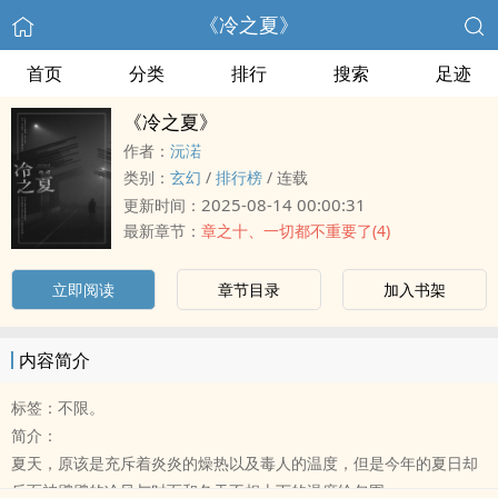
《冷之夏》
首页
分类
排行
搜索
足迹
《冷之夏》
作者：
沅渃
类别：
玄幻
/
排行榜
/
连载
2025-08-14 00:00:31
更新时间：
最新章节：
章之十、一切都不重要了(4)
立即阅读
章节目录
加入书架
内容简介
标签：不限。
简介：
夏天，原该是充斥着炎炎的燥热以及毒人的温度，但是今年的夏日却
反而被飕飕的冷风与时而和冬天不相上下的温度给包围。