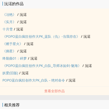
沅渃的作品
《冶艳》
/
沅渃
《实月》
/
沅渃
十月雪
/
沅渃
《POPO蓝白疯狂创作大PK_蓝队（仇）-当我存在》
/
沅渃
《燃于星火》
/
沅渃
《摘星》
/
沅渃
终裂曲01：碎梦
/
沅渃
《POPO蓝白疯狂创作大PK_白队_导师冰如剑-魅海》
/
沅渃
妖爱(旧版)
/
沅渃
POPO蓝白疯狂创作大PK_白队－绝对命令
/
沅渃
查看全部作品
相关推荐