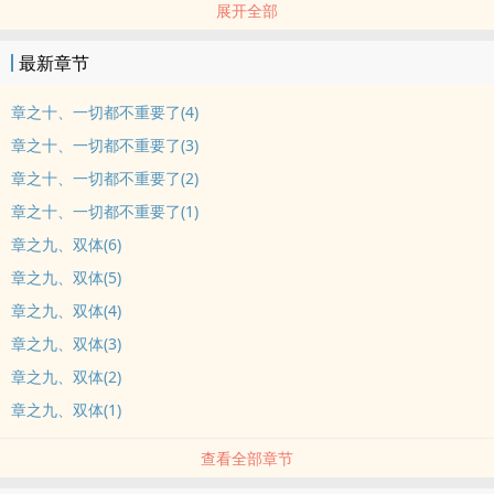
展开全部
这是这块大陆上头难得一见的冷之夏。
寒冷、冰冷的夏天。人们是这么称呼这种气候的。
最新章节
似乎为了掩饰这种诡谲气候的存在，这年亦同时发生了诸多前所未
有、令人始料未及的事情──
章之十、一切都不重要了(4)
避雷：
章之十、一切都不重要了(3)
约为2017年作品，长篇架空奇幻。
章之十、一切都不重要了(2)
大家斟酌看就好，不勉强，毕竟文笔怎样我自己知道，考究党慎入
章之十、一切都不重要了(1)
封面：感谢雨后小树，谷米(现)(欢迎练封)
更新时间：日更
章之九、双体(6)
。2025/7/28 异想馆编推
章之九、双体(5)
章之九、双体(4)
章之九、双体(3)
章之九、双体(2)
章之九、双体(1)
查看全部章节