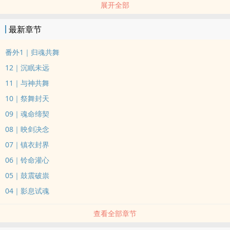
展开全部
然而世代流转，封神之舞早已失传，神祇沉眠，邪气再现。
在神舞式微、祭坛残破的时代，她封漓，作为封族最后血脉，孤身走
最新章节
上那条早被遗忘的道路。
她手持封神令，踏入灵震幻域；以一人之躯，开启五件神器的认主试
番外1｜归魂共舞
炼。
12｜沉眠未远
她所跳的，不是舞蹈，是封印与召唤的神式仪轨。
11｜与神共舞
她所背负的，不是命运，而是世间仅剩的希望与信念。
10｜祭舞封天
五式展开，五舞即启。
每一式，都需跨越幻境中的心魔与祟影。
09｜魂命缔契
每一舞，皆以灵魂为笔，书写神与人的誓约。
08｜映剑决念
她曾在鼓音之中对抗幻影中的自己，明白真正的引神，是先引回自己
07｜镇衣封界
的信念；
06｜铃命灌心
曾在铃音飘摇中看见族灭之夜的过往，唯有魂不散、命不逃，方能听
05｜鼓震破祟
得神意；
曾在衣羽之舞里踏过无数幻象与幻言，学会在混乱中划下界线，坚守
04｜影息试魂
初心；
查看全部章节
曾于神剑之影中斩断万念执着，明白「斩祟」，也要斩断自己曾渴望
被拯救的心；