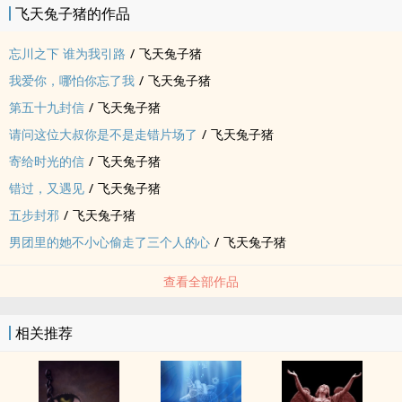
飞天兔子猪的作品
最终，于神痕碑前，写下自己的魂命，以舞承契，以印为封。
她与神魂玄漓共舞，于光之境界立下封印，完成五式终舞。
忘川之下 谁为我引路
/
飞天兔子猪
而她，从此沉入灵界之门的彼端，无人知其生死。
我爱你，哪怕你忘了我
/
飞天兔子猪
是一场身与魂的双重献祭，
第五十九封信
/
飞天兔子猪
是关于信念如何穿越幻影、舞蹈如何转化成神性的故事。
这里没有爱情，却有比爱更深的牵引；
请问这位大叔你是不是走错片场了
/
飞天兔子猪
这里没有归途，却有那句「若世界再乱，她会归来，再舞一次」的承
寄给时光的信
/
飞天兔子猪
诺。
错过，又遇见
/
飞天兔子猪
五式，为封邪而生：
五步封邪
/
飞天兔子猪
•引神式 × 启令 × 神鼓灵震
男团里的她不小心偷走了三个人的心
/
飞天兔子猪
•听命式 × 引魂 × 神铃千回
•镇界式 × 断影 × 神衣界羽
查看全部作品
•斩祟式 × 契心 × 神剑折光
•契印式 × 封命 × 神痕石命徊
相关推荐
每一式中，再分三舞三咒，步步嵌印神魂，一步错，则万邪崩界。
而她用全命之舞，一步不错，封尽万祟。
现在，神门仍在神坛之上闪着银光。
寒执，神坛的守者，日复一日抄写残谱，只为有朝一日她醒来，再舞