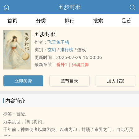
五步封邪
首页
分类
排行
搜索
足迹
五步封邪
作者：
飞天兔子猪
类别：
玄幻
/
排行榜
/
连载
2025-07-29 16:00:06
更新时间：
最新章节：
番外1｜归魂共舞
立即阅读
章节目录
加入书架
内容简介
标签：冒险。
万祟乱世，神门将闭。
千年前，神舞使者以舞为契、以魂为印，封锁了祟界之门，自此万灵
得安。