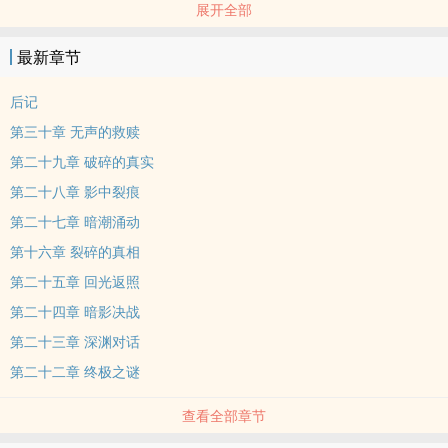
展开全部
而主办人从未现身。
没有人能联络外界，手机讯号被封锁，门窗无法开启，电梯自动上
最新章节
下，楼层在变，时钟倒数，静默中有什么东西正在逼近……
他们发现：这不是游戏，而是一场经过设计的审判。唯一的生机是揭
后记
开大楼真正的过去，以及——他们之间的连结。
第三十章 无声的救赎
当谜底揭晓之时，他们才明白，真正恐怖的不是鬼，而是——人心。
第二十九章 破碎的真实
第二十八章 影中裂痕
第二十七章 暗潮涌动
第十六章 裂碎的真相
第二十五章 回光返照
第二十四章 暗影决战
第二十三章 深渊对话
第二十二章 终极之谜
查看全部章节