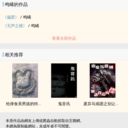
鸣晞的作品
《偏爱》
/
鸣晞
《无声之楼》
/
鸣晞
查看全部作品
相关推荐
给择食系男孩的特制餐点
鬼音讯
废弃马戏团之别让我追上你
本质作品由網友上傳或爬蟲自動抓取自互聯網。
本網為限制級網站，未成年者不可閱覽。