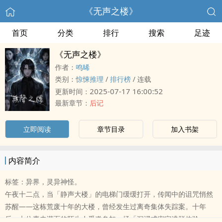
《无声之楼》
首页
分类
排行
搜索
足迹
《无声之楼》
作者：
鸣晞
类别：
惊悚推理
/
排行榜
/
连载
2025-07-17 16:00:52
更新时间：
最新章节：
后记
立即阅读
章节目录
加入书架
内容简介
标签：异界，灵异神怪。
午夜十二点，当「静声大楼」的电梯门缓缓打开，传闻中的诅咒悄然
苏醒——这栋荒废十年的大楼，曾经发生过离奇集体失踪案。十年
后，七位素未谋面的陌生人受邀参加一场「沉浸式密室逃脱体验」，