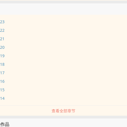
23
22
21
20
19
18
17
16
15
14
查看全部章节
的作品