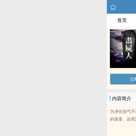
首页
立
内容简介
为净化怨气不
的孩童、起死