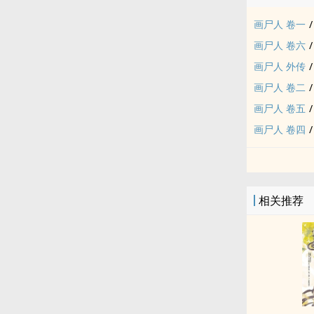
画尸人 卷一
/
画尸人 卷六
/
画尸人 外传
/
画尸人 卷二
/
画尸人 卷五
/
画尸人 卷四
/
相关推荐