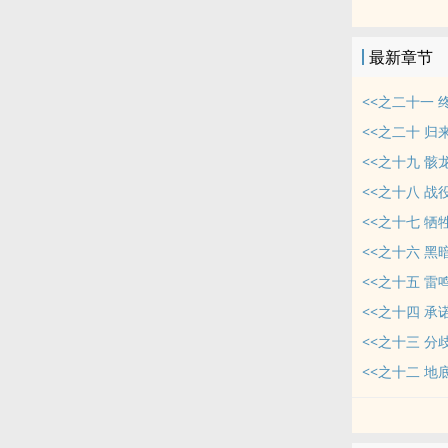
最新章节
<<之二十一 
<<之二十 归来
<<之十九 骸龙
<<之十八 战役
<<之十七 牺牲
<<之十六 黑暗
<<之十五 雷鸣
<<之十四 承诺
<<之十三 分歧
<<之十二 地底