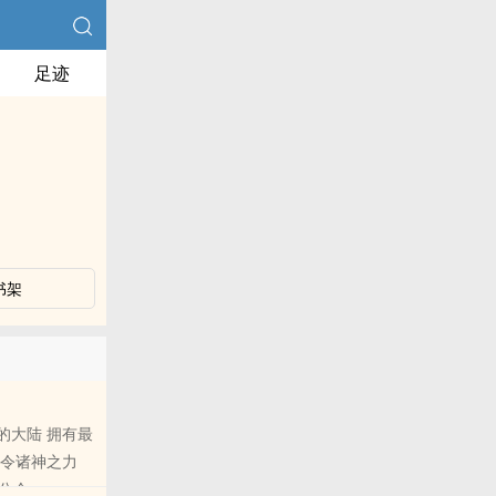
足迹
书架
的大陆 拥有最
号令诸神之力
公会~