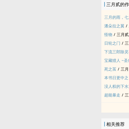
三月贰的
三月的雨，七
潘朵拉之翼
/
怪物
/
三月贰
日轮之门
/
三
下流三郎除灵
宝藏猎人 ~
死之茧
/
三月
本书日更中之
没人权的下水
超能暴走
/
三
相关推荐