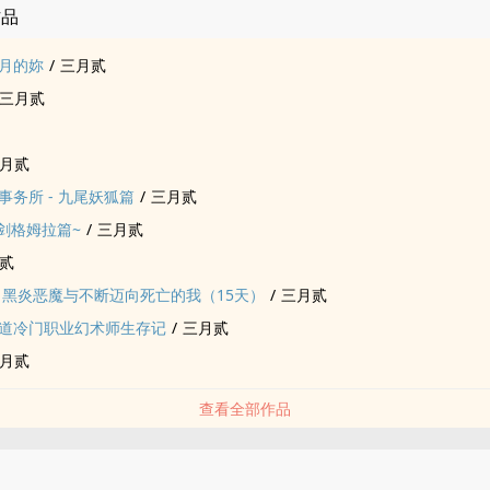
作品
月的妳
/
三月贰
三月贰
月贰
事务所 - 九尾妖狐篇
/
三月贰
圣剑格姆拉篇~
/
三月贰
贰
 黑炎恶魔与不断迈向死亡的我（15天）
/
三月贰
道冷门职业幻术师生存记
/
三月贰
月贰
查看全部作品