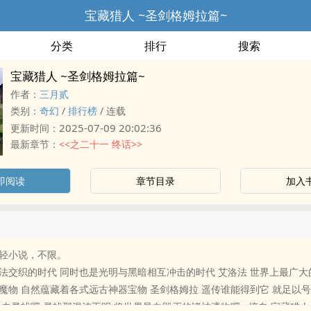
宝藏猎人 ~圣剑格姆拉篇~
分类
排行
搜索
宝藏猎人 ~圣剑格姆拉篇~
作者：
三月贰
类别：
奇幻
/
排行榜
/
连载
2025-07-09 20:02:36
更新时间：
最新章节：
<<之二十一 终话>>
即阅读
章节目录
加入
轻小说，不限。
法交织的时代 同时也是光明与黑暗相互冲击的时代 艾洛法 世界上最广大
魔物 自然蕴藏着各式远古神器宝物 圣剑格姆拉 遥传谁能得到它 就足以
 去寻找吧 寻找那混沌不明 将世界导向毁灭的诸神遗物吧 ~摘自 宝藏猎人