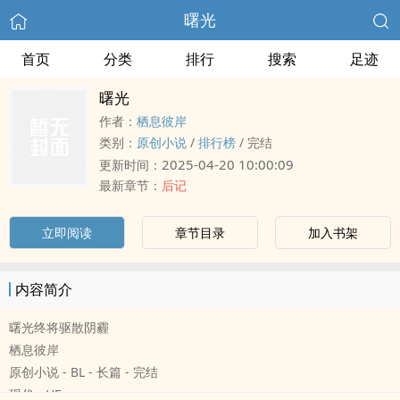
曙光
首页
分类
排行
搜索
足迹
曙光
作者：
栖息彼岸
类别：
原创小说
/
排行榜
/
完结
2025-04-20 10:00:09
更新时间：
最新章节：
后记
立即阅读
章节目录
加入书架
内容简介
曙光终将驱散阴霾
栖息彼岸
原创小说 - BL - 长篇 - 完结
现代 - HE