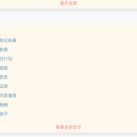
展开全部
林烨明在恋综上被前男友求婚了！
退役的联赛第一寡王，被战队经理硬塞到了恋综里，美曰其名炒波热度。
盒约会就约到了分手八年的顶流前男友。
嘻嘻内心三字经。
舆论风暴
网都在等着看林烨明是如何寡到节目结束，没想到——
勒索
流乐队主唱单膝跪地，将戒指递到他面前深情款款：“我正式向你求婚。”
些计划
怒：“这特幺是能播的吗！”
…林队，这期是直播……”
窥探
疯了：这是我不付费就能看的吗！
爱意
实则占有欲爆棚攻（林烨明）×小作精双向情感障碍乐队主唱受（易沉星
囚禁
人谈恋爱的故事，电竞描写很少。
同居邀请
作精，很渣。
抱抱
，不喜欢请直接关掉，我码字就是图个开心。希望大家能互相理解，感谢
犊子
查看全部章节