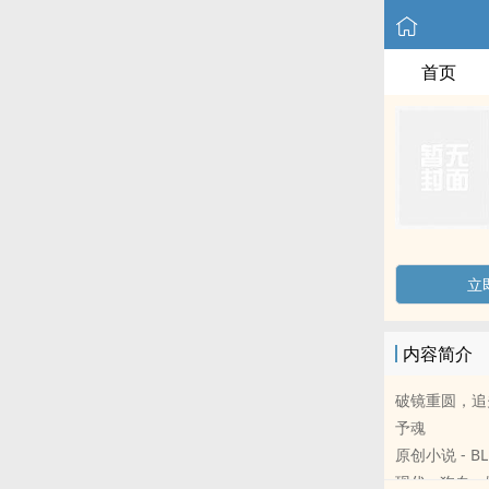
首页
立
内容简介
破镜重圆，追
予魂
原创小说 - BL
现代 - 狗血 