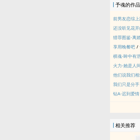
予魂的作
前男友恋综上
还没听见花开
猎罪图鉴-离
享用晚餐吧
/
棋魂-眸中有
火力-她是人
他们说我们相
我们只是分手
钻A-迟到爱情
相关推荐