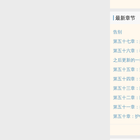
年下
联赛第一寡王
最新章节
因手伤正考虑
结果第一次盲
告别
林烨明表面笑
第五十七章：
节目开播，全
第五十六章：
万众瞩目的顶
之后更新的一
林烨明无能狂
导演：“林…
第五十五章：
观众当晚全嗑
第五十四章：
表面隐忍克制
第五十三章：
本质是写两个
第五十二章：
避雷：受是小
第五十一章：
弃文不必告知
第五十章：护