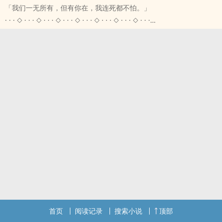
「我们一无所有，但有你在，我连死都不怕。」
⚜最华丽的舞台，最肮脏的算计；最动人的歌声，最无声的控诉。
· · · ◇ · · · ◇ · · · ◇ · · · ◇ · · · ◇ · · · ◇ · · · ◇ · · ·
· · · ◇ · · · ◇ · · · ◇ · · · ◇ · · · ◇ · · · ◇ · · · ◇ · · ·
⚜️ 一个刚出狱的亡命客，一个被生活压垮的服务生。一场从深夜便利
「年轻人，别走太深，这地方……会让人忘了时间。」
商店开始的不归路。
在旧上海的夜色与霓虹下，一段消失的绝美歌声，正悄悄从尘封的舞
⚜️ 他们抢过钱，抢过命，却从来没有抢过彼此——那是唯一甘愿给出
台中苏醒。
去的东西。
一场死亡，一封遗书，一位歌女从高峰坠落无声。
⚜️ 当全世界都在追杀他们，他们在车里接吻；当枪声响起，他们还牵
她的快速窜红，是天赋使然，还是有人精心布局的替代？
着手。
研究生赵小倩与林泽，本只想完成一门课的期末报告，却在查找资料
· · · ◇ · · · ◇ · · · ◇ · · · ◇ · · · ◇ · · · ◇ · · · ◇ · · ·
时，挖出了一段足以改写盛乐门历史的真相——
「既然这世界欠我们的，我们就一起去拿。」
旧报人未竟的心事，以及一位前辈歌者至今仍封存的秘密。随着调查
裴洲，刚出狱，一无所有。
深入，旧时代的光影及迷网也如同幽灵般逐渐浮现......
这个世界对他关上了所有的门。
· · · ◇ · · · ◇ · · · ◇ · · · ◇ · · · ◇ · · · ◇ · · · ◇ · · ·
直到深夜，她替他结了那顿饭钱——他这才知道，原来还有人愿意看
掌声背后是算计，舞台灯下是血与泪。
他一眼。
当历史被揭开，谁还能全身而退？
苏彤，服务生，一穷二白。
当旧日的幽魂苏醒，那些以为已经被遗忘的名字，将再度震撼人间
她很早就学会了不对这个世界抱希望。
——
直到他说：跟我走。
舞台灯光下，是掌声，也是刀光。
首页
阅读记录
搜索小说
顶部
她没有犹豫，拿起外套就出门。