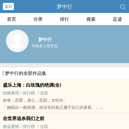
梦中行
返回
首页
分类
排行
搜索
足迹
梦中行
共收录 2 部作品
梦中行的全部作品集
盛乐上海：白玫瑰的绝调(全)
惊悚推理
/
排行榜
连载
标签：恋爱，虐心，悲剧，女性向。
「她唱出一曲绝调，却没等到真正属于自己的谢幕。」
· · · ◇ · · · ◇ · · · ◇ · · · ◇ · · · ◇ · · · ◇ · · · ◇ · · ·
在世界追杀我们之前
⚜ㄧ场演出，两段命运，三代女人藏不住的秘密。
都会爱情
/
排行榜
连载
⚜她站上那座舞台，是掌声的开始，还是毁灭的开场白？