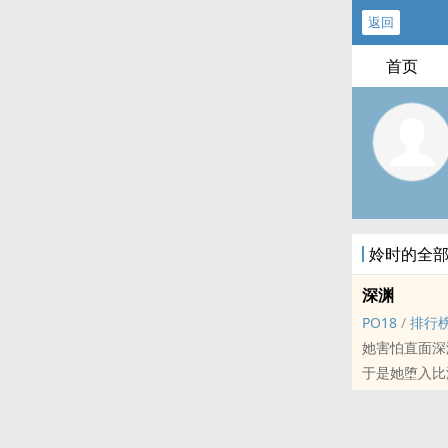
返回
首页
姈时的全
深渊
PO18
/
排行
她害怕直面深
于是她堕入比
排雷：虐女 家
--
本文写于20