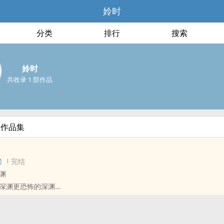
姈时
分类
排行
搜索
姈时
共收录 1 部作品
部作品集
榜
完结
渊
深渊更恐怖的深渊
暴 男主反社会 慎入
23年8月，那时我还在读大三。