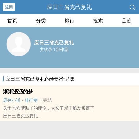
应日三省克己复礼
返回
首页
分类
排行
搜索
足迹
应日三省克己复礼
共收录 1 部作品
应日三省克己复礼的全部作品集
淅淅沥沥的梦
原创小说
/
排行榜
完结
关于恐怖梦贴子的评论，太长了就干脆发短篇了
应日三省克己复礼
原创小说 - 其他原创 - 无CP - 短篇
完结