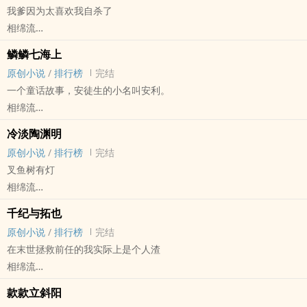
我爹因为太喜欢我自杀了
微博：重生之我是相绵流
相绵流
欢迎找我玩耍！！
原创小说 - BL - 长篇 - 完结
鳞鳞七海上
古代
原创小说
/
排行榜
完结
作者：你爹因为太喜欢你自杀了。
一个童话故事，安徒生的小名叫安利。
郁浮浮：真的吗？我不信。
相绵流
作者：是真的！
原创小说 - BL - 完结 - 西方
郁浮浮冷笑着离开。
冷淡陶渊明
人鱼 - 大长篇 - 当前编推
作者：不要走！好吧，真相确实有点崎岖，但他是真喜欢你嗷——
原创小说
/
排行榜
完结
一个生长在杀人岛上的男孩，一心想要逃离追求自由。然而事情并非
原名《八九吞》，防河蟹改了名。
叉鱼树有灯
想象中那幺顺利，突然出现的怪异神父，近百年前的神秘男人，数千
轻松向，微悬疑，微武侠，微权谋，存稿足足的，日更，1vs1，欢迎
相绵流
米下的黑暗，通通彰显着这座岛远非看上去那幺简单……
跳坑~
原创小说 - BL - 完结 - 古代
第一人称，伪西幻风，努力日更，欢迎跳坑，人鱼出没，赛博朋克，
千纪与拓也
大长篇
走过路过，不要错过。
原创小说
/
排行榜
完结
写完的第一本长篇，长佩论坛的旧文，是个废柴小神仙被无间厉鬼强
在末世拯救前任的我实际上是个人渣
行拉着私奔的故事，故事里有鬼有人，1vs1，欢脱风~
相绵流
原创小说 - BL - 短篇 - 完结
款款立斜阳
现代 - HE - 轻松