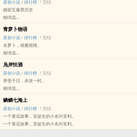
原创小说
/
排行榜
完结
医生x兽医，日系轻小说风！
婚前互爆黑历史
平野千纪x那实拓也
相绵流
1vs1，甜甜甜！
原创小说 - BL - 中篇 - 完结
生贺作，送给@乐岛小梨，对我的鸽子行为没有介意！！感谢！！！
青萝卜物语
现代
原创小说
/
排行榜
完结
《婚前宣言》系列小短篇合集。
水萝卜，很脆很辣。
第一个故事：《款款立斜阳》
相绵流
生活在各种规则制度内的大龄单身五讲四美好基佬，遇到个横冲直撞
原创小说 - BL - 长篇 - 完结
的小年轻，身肾都招架不住，该咋办？
凫岸怯酒
现代
作者：废话恁多，建议直接私奔。
原创小说
/
排行榜
完结
施雨添从没想到，自己一时冲动能救下个媳妇儿。更不会想到，意外
闲来的小练笔，短篇，第一人称，轻松向，he。
养受千日，杀攻一时。
讨来的媳妇儿，又被小情人的爸爸拐走。
感谢@温格的拉锁给我做的封面！！！！
相绵流
闷骚青年和放荡神经病的故事。
原创小说 - BL - 长篇 - 完结
乡村风，1vs1，三观不正，关系混乱。
鳞鳞七海上
现代
日更。
原创小说
/
排行榜
完结
微博：重生之我是相绵流
一个童话故事，安徒生的小名叫安利。
欢迎来找我唠嗑~
一个童话故事，安徒生的小名叫安利。