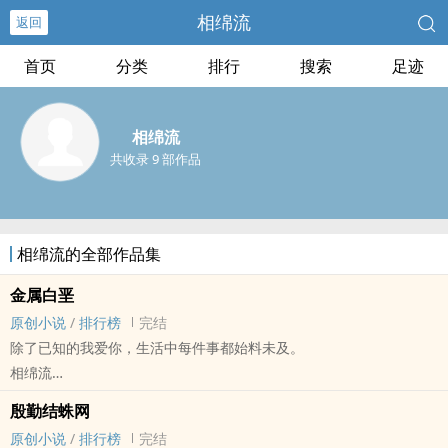
相绵流
返回
首页
分类
排行
搜索
足迹
相绵流
共收录 9 部作品
相绵流的全部作品集
金属白垩
原创小说
/
排行榜
完结
除了已知的我爱你，生活中每件事都始料未及。
相绵流
原创小说 - BL - 长篇 - 完结
殷勤结蛛网
“在荒诞的昔日，那些早熟的时刻中，他曾承诺要为我燃烧。”
原创小说
/
排行榜
完结
伪末世赛博，1vs1，轻松风，存稿足足的，日更，欢迎跳坑！！！