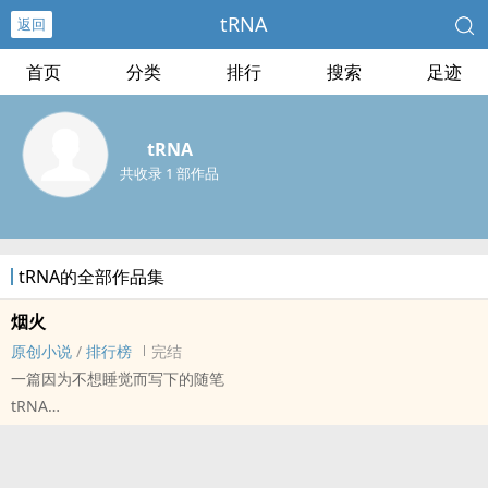
tRNA
返回
首页
分类
排行
搜索
足迹
tRNA
共收录 1 部作品
tRNA的全部作品集
烟火
原创小说
/
排行榜
完结
一篇因为不想睡觉而写下的随笔
tRNA
原创小说 - 现代 - 无CP - 短篇
完结