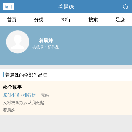
着晨姝
返回
首页
分类
排行
搜索
足迹
着晨姝
共收录 1 部作品
着晨姝的全部作品集
那个故事
原创小说
/
排行榜
完结
反对校园欺凌从我做起
着晨姝
原创小说 - 现代 - 无CP - 短篇
完结