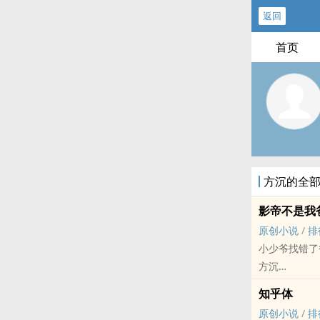
返回
首页
方沉的全
影帝不是我
原创小说
/
排
小少爷找错了
方沉
原创小说 - BL
知乎体
现代 - HE -
原创小说
/
排
年上