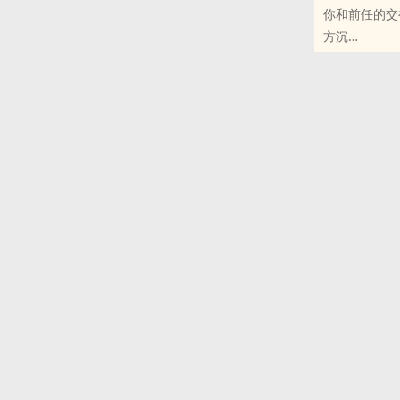
你和前任的交
搬运一篇自己
方沉
CP是影帝x少
原创小说 - 现代
不是父子，不
完结 - BE - 
标题太长超限
两年前写的一
虚构，纯虚构