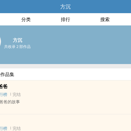
方沉
分类
排行
搜索
方沉
共收录 2 部作品
部作品集
爸爸
行榜
完结
爸爸的故事
 - 中篇 - 完结
 小甜饼 - 娱乐圈
行榜
完结