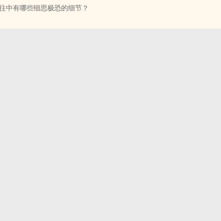
往中有哪些细思极恐的细节？
以前的文，轻松不带脑的，图一笑
爷
 - BL - 短篇
是父子
致郁 - 论坛体
制了，是以反过来放
篇知乎体，还算有意思放出来给大家看看
的