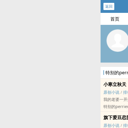
返回
首页
特别的per
小寒立秋天
原创小说
/
排
我的老婆一开
特别的perrie
原创小说 - BL
旗下爱豆恋
治愈 - 青梅竹马
原创小说
/
排
许寒的青春期