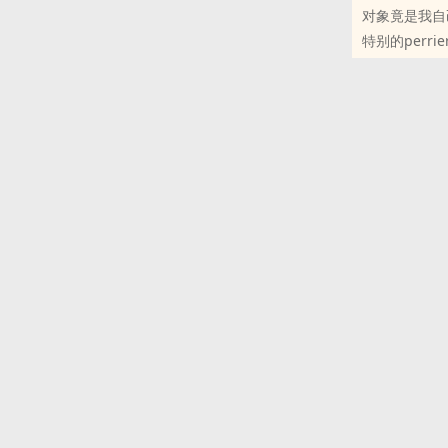
对象竟是我自
许立秋温柔的
特别的perrie
“你是我人生
原创小说 - BL
【强势霸道醋
小甜饼 - 轻松 
许寒 × 许立秋
1v1
小学生文笔，
身为一名娱乐
庄谦：你觉得
楚向霖：我没
庄谦：你和人
楚向霖：她那
庄谦：你还想
楚向霖：追你
庄谦：……
--------------
【年下心机奶
没有原型没有
年龄差12岁
预警：受是前