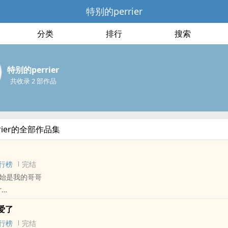
特别的perrier
分类
排行
搜索
特别的perrier
共收录 2 部作品
rier的全部作品集
行榜
完结
始是我的哥哥
r
 - 长篇 - 完结
爱了
 - 年下 - 1v1
行榜
完结
没什幺不同，只是出现在他旖旎梦境的人是自己的哥哥许立秋。