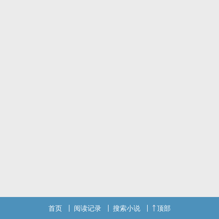
爱撒娇/哭包/炸毛/小可爱/受 X 轻度工作狂/腹黑/拱火大师（不是）/
攻
一个受伤的灵魂偶遇一个孤独的灵魂，一次不谋而合的见色起意却转
化为两个人的日后生情。
首页
阅读记录
搜索小说
顶部