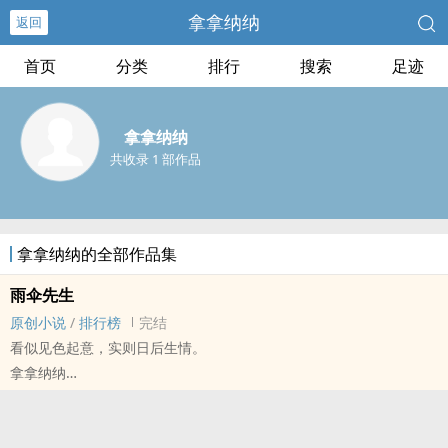
拿拿纳纳
返回
首页
分类
排行
搜索
足迹
拿拿纳纳
共收录 1 部作品
拿拿纳纳的全部作品集
雨伞先生
原创小说
/
排行榜
完结
看似见色起意，实则日后生情。
拿拿纳纳
原创小说 - BL - 短篇 - 完结
现代 - HE - 小甜饼 - 治愈
攻宠受