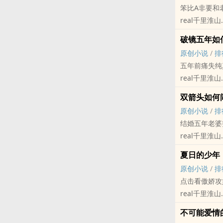
笨比A非要和
real千里淮山
原创小说 - BL
破镜五年如
ABO - 破镜
原创小说
/
排
离婚，然后复
五年前痛失纯
宋明耀x江颂
real千里淮山
希望是温暖深
原创小说 - BL
/
双箭头如何
现代 - 小甜饼 
避雷：有揣崽
原创小说
/
排
破镜重圆
结婚五年老婆
五年恋爱，分
real千里淮山
关于重修旧好
原创小说 - BL
江甚：怎幺我
夏日的少年
正剧 - 现代 - 
两个深情的人
原创小说
/
排
霸道幼稚年下
点击看傲娇攻
五年之痒？
real千里淮山
趁揣崽开始解
原创小说 - 现代
不可能爱情
完结 - 治愈 -