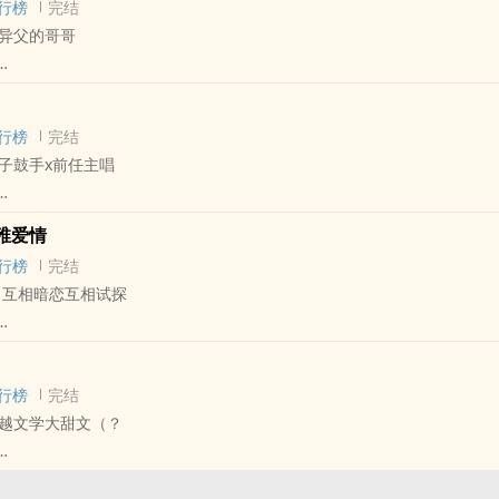
行榜
完结
夏日气息的短篇
异父的哥哥
授权的脑洞扩写~
娇的攻x元气没那幺元气的受，谢半夏x阿觉
 - 短篇 - 完结
E的小甜饼
ABO
行榜
完结
，同母异父，没有一起长大。
子鼓手x前任主唱
秋。双A，HE
，经历了许多弯路后，最后在一起的故事。
 - BL - 短篇
稚爱情
行榜
完结
，互相暗恋互相试探
严冉x温夕
鼓手攻x乐队前主唱受
 - BL - 短篇
船上的木头被逐渐替换，直到所有的木头都不是原来的木头，那这艘船还
行榜
完结
秘书攻，明明是双箭头却互相不说破的狗血故事。
个超过七年没见面的朋友，别忘了他身上所有的细胞都已经被替换掉，他
越文学大甜文（？
大、结过婚，前任是人渣，受身上有很严重的旧伤。攻之前也有比较稳定
打招呼。
 - 完结 - HE
。