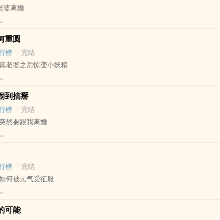
老婆离婚
 - 中篇 - 完结
何重圆
重圆 - 荤素均衡
行榜
完结
婚
真老婆之后惊变小妖精
声，现代AO，土味狗血离婚梗，HE。
情的故事。
 - 短篇 - 完结
闹到搞掰
- 治愈 - ABO
行榜
完结
突然要跟我离婚
手，五年，复合了，over。
破镜重圆，江甚Ax宋远春O。短篇，HE，2w，发布即完结。
 - 短篇 - 完结
单纯的老婆五年没见变……了？？？
HE - 治愈
，希望是温柔幸福的故事。
行榜
完结
Ax隐忍温柔B
如何被元气受征服
决积压问题，HE
 - BL - 短篇
的可能
 日系 - 田园乡村