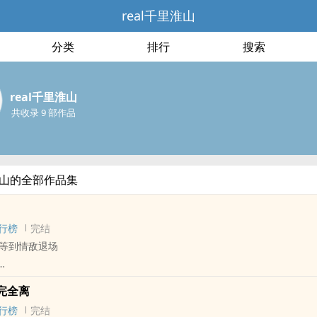
real千里淮山
分类
排行
搜索
real千里淮山
共收录 9 部作品
里淮山的全部作品集
行榜
完结
等到情敌退场
 - BL - 完结
完全离
行榜
完结