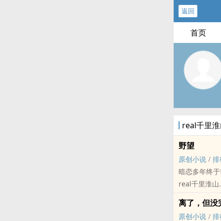
返回
首页
real千
野望
原创小说
/
排
暗恋多年终于
real千里淮山
原创小说 - 现代
离了，但没
中篇
原创小说
/
排