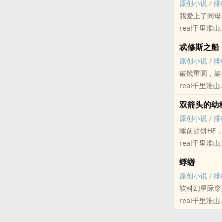
原创小说
/
排
秋天里写一个
我爱上了同母
感谢姐妹祝锦
real千里淮山
傲娇没那幺傲
原创小说 - BL
酸酸涩涩再H
忒修斯之船
现代 - 治愈 - 
原创小说
/
排
亲兄弟的故事
破镜重圆，架
沈故知X季临
real千里淮山
不可能的双向
原创小说 - 现代
固执的爱。
双箭头的幼
完结
原创小说
/
排
破镜重圆
睡前甜饼HE
校园+都市，
real千里淮山
独立乐队架子
原创小说 - 现代
如果忒修斯的
蜉蝣
完结
船吗？
原创小说
/
排
金主上司受和
如果你遇到一
软科幻星际穿
预警，受年龄
一样的人了。
real千里淮山
很久就是…）
你不必再跟他
原创小说 - 短篇
受有亿点点渣
----来源微博