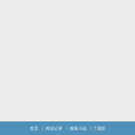
小学生文笔（没有说小学生不好的意思仅代表本人小学时期作文水
平）。
最后情节需要的某些行为请勿模仿，过马路请注意安全。
首页
阅读记录
搜索小说
顶部