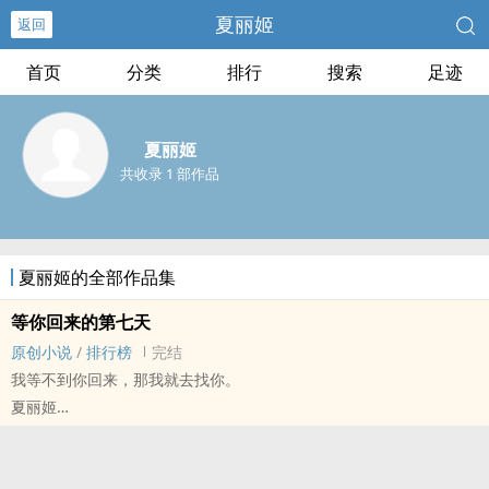
夏丽姬
返回
首页
分类
排行
搜索
足迹
夏丽姬
共收录 1 部作品
夏丽姬的全部作品集
等你回来的第七天
原创小说
/
排行榜
完结
我等不到你回来，那我就去找你。
夏丽姬
原创小说 - 性向未知 - 短篇 - 完结
悲剧 - 现代 - 虐文
一时脑洞，或许狗血。