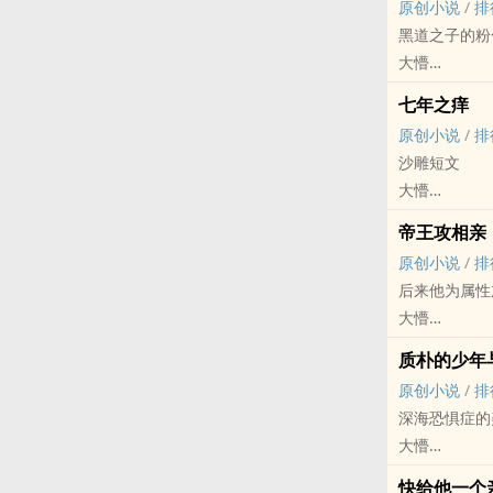
原创小说
/
排
黑道之子的粉
大懵
原创小说 - 短篇
七年之痒
现代
原创小说
/
排
沙雕短文
大懵
原创小说 - BL
帝王攻相亲
现代
原创小说
/
排
后来他为属性
大懵
原创小说 - 短篇
质朴的少年
古代
原创小说
/
排
深海恐惧症的
大懵
原创小说 - BL
快给他一个