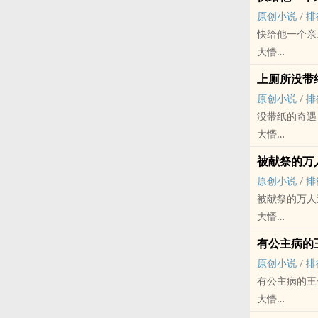
人鱼 - 现代 -
原创小说
/
排
因缘邂逅
快给他一个亲
大懵
原创小说 - BL
上厕所没带
现代
原创小说
/
排
没带纸的奇遇
大懵
原创小说 - BL
被献祭的万
喜剧 - 轻松 
原创小说
/
排
被献祭的万人
大懵
原创小说 - BL
有公主病的
古代
原创小说
/
排
有公主病的王
大懵
原创小说 - BL