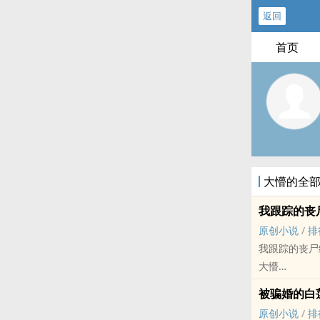
返回
首页
大懵的全
我跟踪的丧
原创小说
/
排
我跟踪的丧尸
大懵
原创小说 - 短篇
被骗婚的白
现代
原创小说
/
排