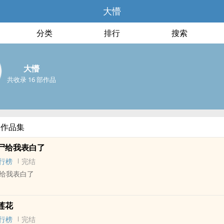
大懵
分类
排行
搜索
大懵
共收录 16 部作品
部作品集
尸给我表白了
行榜
完结
给我表白了
 - 完结 - BL
莲花
行榜
完结