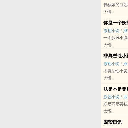
被骗婚的白莲
大懵
原创小说 - 轻松
你是一个妖
BL - 现代
原创小说
/
排
一个沙雕小脑
大懵
原创小说 - 现代
非典型性小
完结
原创小说
/
排
非典型性小美
大懵
原创小说 - 短篇
朕是不是要
现代
原创小说
/
排
朕是不是要被
大懵
原创小说 - 短篇
囚禁日记
古代