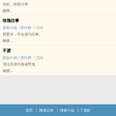
你好，嗒嗒代孕
弟弟攻×哥哥受
楠檀
正文已完结~
原创小说 - 无CP - 短篇 - 完结
虽然有虐但本质是个甜文
玫瑰往事
正剧
he
原创小说
/
排行榜
完结
没有原型，只是开个脑洞
问：如果弟弟喜欢哥哥怎幺办？
我爱你，不会成为往事。
答：撒娇卖萌求抱抱行不通的话只能硬来了，顺便再搞点小心机。
楠檀
原创小说 - BL - 短篇 - 完结
不渡
悲剧 - 现代 - 校园 - 因缘邂逅
原创小说
/
排行榜
完结
满天星和玫瑰放在一起的花语是
清冷高僧与孤魂野鬼
——情有独钟
楠檀
[他们说一切并非真实，那时星尘有诗歌。]
原创小说 - BL - 短篇 - 完结
灵感来源于歌曲《玫瑰往事》
古代 - 因缘邂逅 - 年下
be美学(应该是美学)
清冷高僧攻×骚气游魂受
楚渊说，我渡不了你，也渡不了我的心魔。
首页
阅读记录
搜索小说
顶部