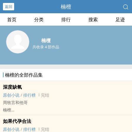
楠檀
返回
首页
分类
排行
搜索
足迹
楠檀
共收录 4 部作品
楠檀的全部作品集
深度缺氧
原创小说
/
排行榜
完结
周牧言和他哥
楠檀
原创小说 - BL - 大长篇 - 完结
如果代孕合法
现代 - 狗血 - 虐文 - 相爱相杀
原创小说
/
排行榜
完结
骨科