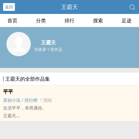
王霸天
返回
首页
分类
排行
搜索
足迹
王霸天
共收录 1 部作品
王霸天的全部作品集
平平
原创小说
/
排行榜
完结
生活平平，幸而遇你。
王霸天
原创小说 - BL - 短篇 - 完结
现代 - HE - 主攻视角 - 强强
1v1