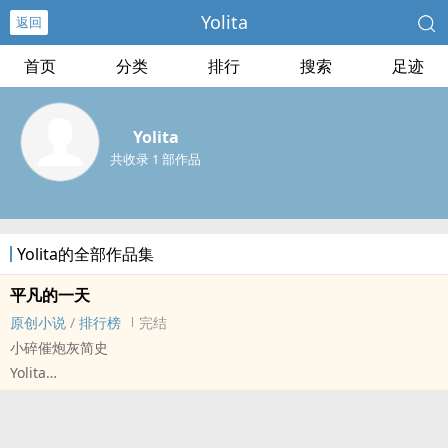
Yolita
返回
首页
分类
排行
搜索
足迹
Yolita
共收录 1 部作品
Yolita的全部作品集
平凡的一天
原创小说
/
排行榜
完结
小碎催炮灰简史
Yolita
原创小说 - 西方 - 无CP - 短篇
完结 - 战争 - 全年龄
“在每一个民族内部，总是需要几百万人，才能产生一个天才；