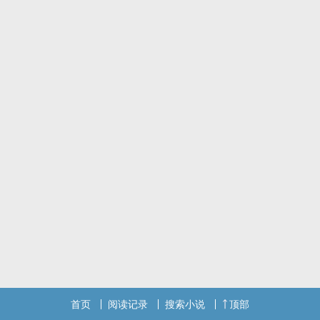
同样，总需要无数的光阴无谓地流逝，才能等到一个真正具有历史意
义的时刻”
无数命运的齿轮不停地耦合运转，机会稍纵即逝，
每一个静水流深的日子都可能是关于平凡的一个浮于表面的假象，
没有人，是局外人。
裹脚布预警！
ps：本文为往期征文主题“生关死劫”投稿作品
首页
阅读记录
搜索小说
顶部