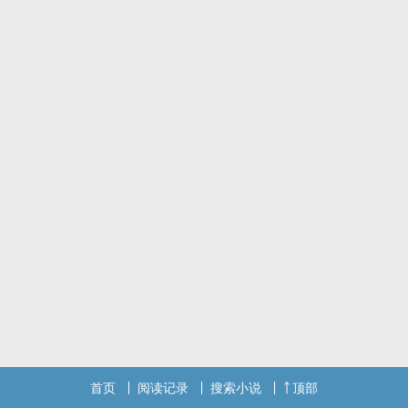
的小和尚，等着不知道去哪修行了的师父。
首页
阅读记录
搜索小说
顶部