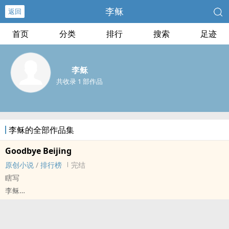
李稣
返回
首页
分类
排行
搜索
足迹
李稣
共收录 1 部作品
李稣的全部作品集
Goodbye Beijing
原创小说
/
排行榜
完结
瞎写
李稣
原创小说 - 现代 - BL - 短篇
完结