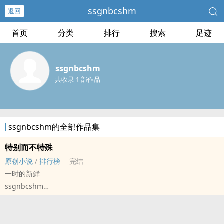
ssgnbcshm
返回
首页
分类
排行
搜索
足迹
ssgnbcshm
共收录 1 部作品
ssgnbcshm的全部作品集
特别而不特殊
原创小说
/
排行榜
完结
一时的新鲜
ssgnbcshm
原创小说 - 现代 - BL - 短篇
完结