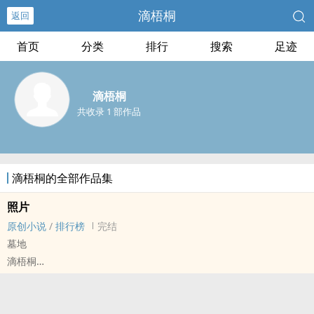
滴梧桐
返回
首页
分类
排行
搜索
足迹
滴梧桐
共收录 1 部作品
滴梧桐的全部作品集
照片
原创小说
/
排行榜
完结
墓地
滴梧桐
原创小说 - 现代 - 短篇 - 完结
第三人称 - 第五期征集
旧照片和爱